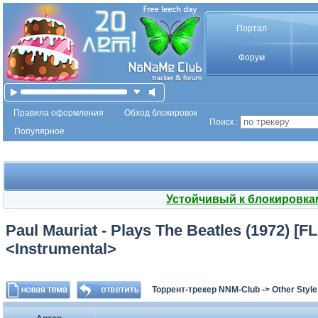
Портал
Форум
Правила оформления
Обход блокировок
Поиск :
Популярное
Устойчивый к блокировка
Paul Mauriat - Plays The Beatles (1972) [
<Instrumental>
Торрент-трекер NNM-Club
->
Other Styl