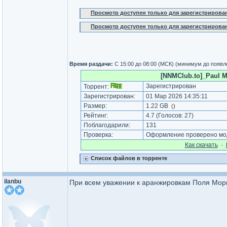
Просмотр доступен только для зарегистрирова
Просмотр доступен только для зарегистрирова
Время раздачи:
C 15:00 до 08:00 (МСК) (минимум до появл
[NNMClub.to]_Paul Ma
Зарегистрирован
Торрент:
Зарегистрирован:
01 Мар 2026 14:35:11
Размер:
1.22 GB
(
)
Рейтинг:
4.7
(Голосов:
27
)
Поблагодарили:
131
Проверка:
Оформление проверено мод
Как cкачать
·
Список файлов в торренте
ilanbu
При всем уважении к аранжировкам Поля Мори