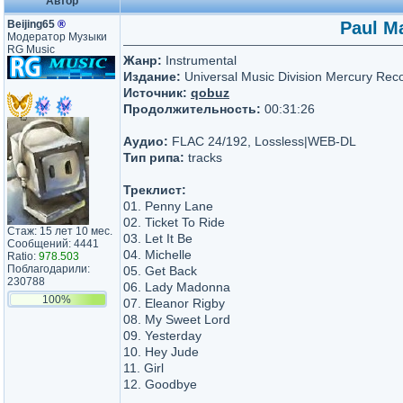
Автор
Beijing65
®
Paul Ma
Модератор Музыки
RG Music
Жанр:
Instrumental
Издание:
Universal Music Division Mercury Rec
Источник:
qobuz
Продолжительность:
00:31:26
Аудио:
FLAC 24/192, Lossless|WEB-DL
Тип рипа:
tracks
Треклист:
01. Penny Lane
02. Ticket To Ride
Стаж: 15 лет 10 мес.
03. Let It Be
Сообщений: 4441
04. Michelle
Ratio:
978.503
Поблагодарили:
05. Get Back
230788
06. Lady Madonna
100%
07. Eleanor Rigby
08. My Sweet Lord
09. Yesterday
10. Hey Jude
11. Girl
12. Goodbye