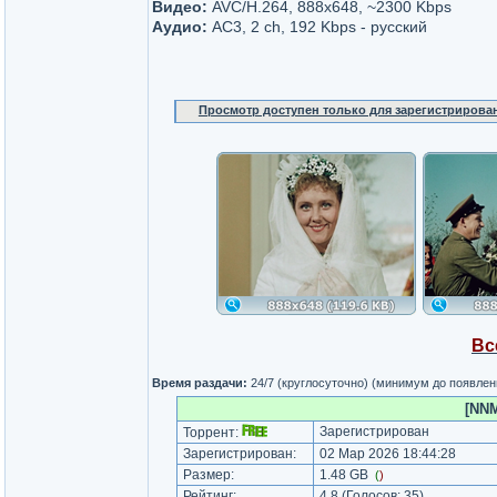
Видео:
AVC/H.264, 888x648, ~2300 Kbps
Аудио:
AC3, 2 ch, 192 Kbps - русский
Просмотр доступен только для зарегистрирова
Вс
Время раздачи:
24/7 (круглосуточно) (минимум до появлен
[NNM
Зарегистрирован
Торрент:
Зарегистрирован:
02 Мар 2026 18:44:28
Размер:
1.48 GB
(
)
Рейтинг:
4.8
(Голосов:
35
)