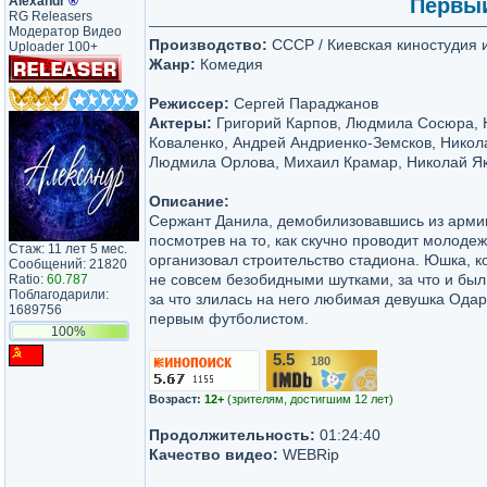
Аlехаndr
®
Первый
RG Releasers
Модератор Видео
Производство:
СССР / Киевская киностудия и
Uploader 100+
Жанр:
Комедия
Режиссер:
Сергей Параджанов
Актеры:
Григорий Карпов, Людмила Сосюра, 
Коваленко, Андрей Андриенко-Земсков, Никола
Людмила Орлова, Михаил Крамар, Николай Як
Описание:
Сержант Данила, демобилизовавшись из армии,
посмотрев на то, как скучно проводит молоде
Стаж: 11 лет 5 мес.
организовал строительство стадиона. Юшка, к
Сообщений: 21820
не совсем безобидными шутками, за что и бы
Ratio:
60.787
Поблагодарили:
за что злилась на него любимая девушка Одар
1689756
первым футболистом.
100%
5.5
180
/10
Возраст:
12+
(зрителям, достигшим 12 лет)
Продолжительность:
01:24:40
Качество видео:
WEBRip