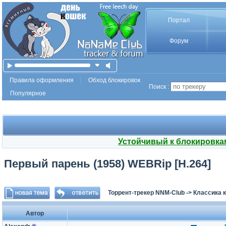
Портал
Форум
Правила оформления
Обход блокировок
Поиск :
Популярное
Устойчивый к блокировка
Первый парень (1958) WEBRip [H.264]
Торрент-трекер NNM-Club
->
Классика 
Автор