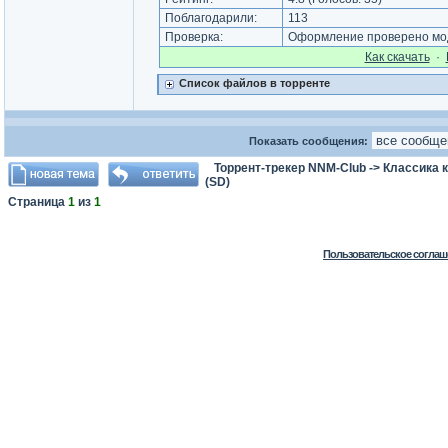
Поблагодарили:
113
Проверка:
Оформление проверено мод
Как cкачать
·
Список файлов в торренте
Показать сообщения:
Торрент-трекер NNM-Club
->
Классика 
(SD)
Страница
1
из
1
Пользовательское соглаш