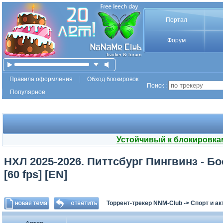
Портал
Форум
Правила оформления
Обход блокировок
Поиск :
Популярное
Устойчивый к блокировка
НХЛ 2025-2026. Питтсбург Пингвинз - Бо
[60 fps] [EN]
Торрент-трекер NNM-Club
->
Спорт и а