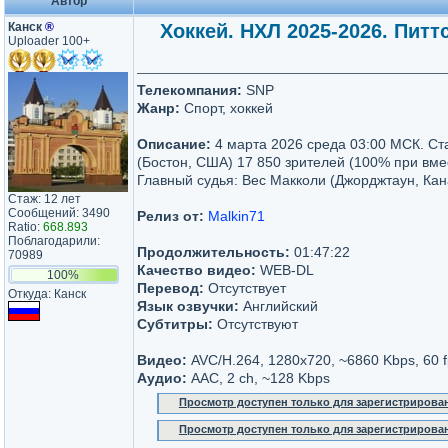
Автор
Канск
®
Хоккей. НХЛ 2025-2026. Питт
Uploader 100+
Телекомпания:
SNP
Жанр:
Спорт, хоккей
Описание:
4 марта 2026 среда 03:00 МСК. Ст
(Бостон, США) 17 850 зрителей (100% при вме
Главный судья: Вес Макколи (Джорджтаун, Кан
Стаж: 12 лет
Сообщений: 3490
Релиз от:
Malkin71
Ratio:
668.893
Поблагодарили:
Продолжительность:
01:47:22
70989
Качество видео:
WEB-DL
100%
Перевод:
Отсутствует
Откуда: Канск
Язык озвучки:
Английский
Субтитры:
Отсутствуют
Видео:
AVC/H.264, 1280x720, ~6860 Kbps, 60 f
Аудио:
AAC, 2 ch, ~128 Kbps
Просмотр доступен только для зарегистрирова
Просмотр доступен только для зарегистрирова