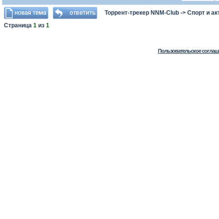
Торрент-трекер NNM-Club
->
Спорт и а
Страница
1
из
1
Пользовательское соглаш