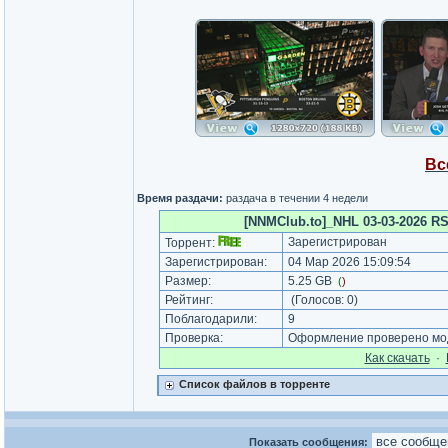
Вс
Время раздачи:
раздача в течении 4 недели
[NNMClub.to]_NHL 03-03-2026 RS
Зарегистрирован
Торрент:
Зарегистрирован:
04 Мар 2026 15:09:54
Размер:
5.25 GB
(
)
Рейтинг:
(Голосов:
0
)
Поблагодарили:
9
Проверка:
Оформление проверено мод
Как cкачать
·
Список файлов в торренте
Показать сообщения: