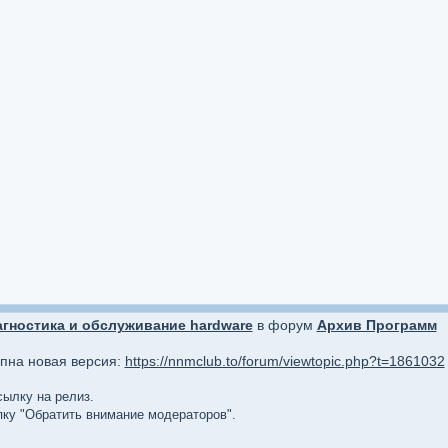
гностика и обслуживание hardware
в форум
Архив Программ
упна новая версия:
https://nnmclub.to/forum/viewtopic.php?t=1861032
сылку на релиз.
опку "Обратить внимание модераторов".