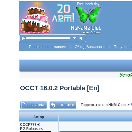
Правила оформления
Обход блокировок
Популярн
Усто
OCCT 16.0.2 Portable [En]
Торрент-трекер NNM-Club
->
Автор
СССР777
®
RG Releasers