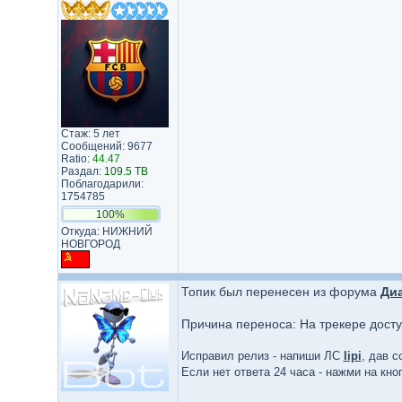
Стаж: 5 лет
Сообщений: 9677
Ratio:
44.47
Раздал:
109.5 TB
Поблагодарили:
1754785
100%
Откуда: НИЖНИЙ
НОВГОРОД
Топик был перенесен из форума
Диа
Причина переноса: На трекере дост
Исправил релиз - напиши ЛС
lipi
, дав с
Если нет ответа 24 часа - нажми на кн
_________________