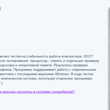
E
еских тестов на стабильность работы компьютера. OCCT
рное тестирование: процессор - память и отдельную проверку
оцессора и оперативной памяти. Результаты проверки
рафиков. Программа поддерживает работу с современными
естима с последними версиями Windows. В ходе тестов
 компонентов системы, используя сторонние программы
).
 наличии чистоты в системе охлаждения!!!