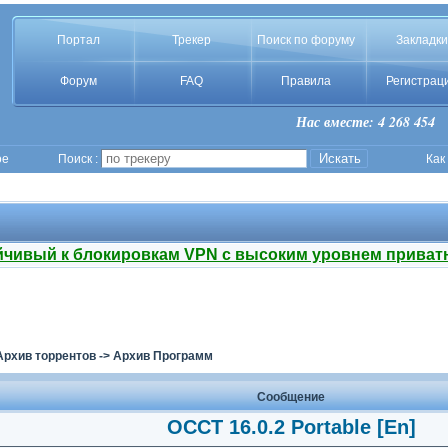
Портал
Трекер
Поиск по форуму
Закладки
Форум
FAQ
Правила
Регистрац
Нас вместе: 4 268 454
ое
Поиск :
Как
йчивый к блокировкам VPN с высоким уровнем приват
Архив торрентов
->
Архив Программ
Сообщение
OCCT 16.0.2 Portable [En]