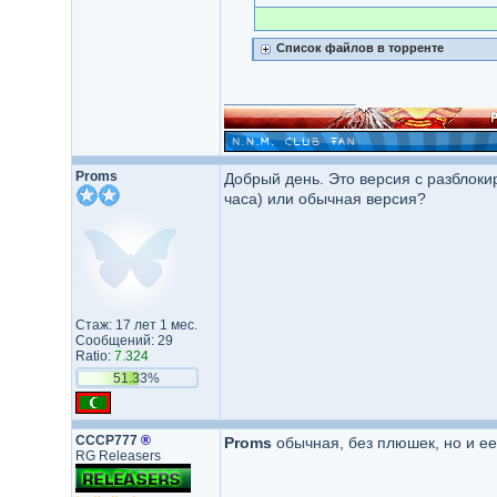
Список файлов в торренте
_________________
Proms
Добрый день. Это версия с разблоки
часа) или обычная версия?
Стаж: 17 лет 1 мес.
Сообщений: 29
Ratio:
7.324
51.33%
СССР777
®
Proms
обычная, без плюшек, но и ее 
RG Releasers