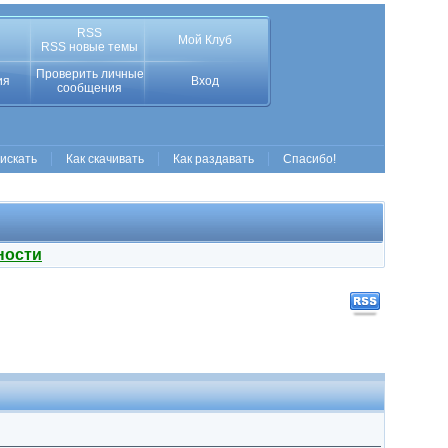
RSS
Мой Клуб
RSS новые темы
Проверить личные
ия
Вход
сообщения
 искать
Как скачивать
Как раздавать
Спасибо!
ности