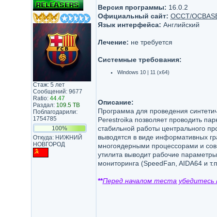
Версия программы:
16.0.2
Официальный сайт:
OCCT/OCBAS
Язык интерфейса:
Английский
Лечение:
не требуется
Системные требования:
Windows 10 | 11 (x64)
Стаж: 5 лет
Сообщений: 9677
Ratio:
44.47
Описание:
Раздал:
109.5 TB
Программа для проведения синтетич
Поблагодарили:
1754785
Perestroika позволяет проводить па
стабильной работы центрального пр
100%
выводятся в виде информативных г
Откуда: НИЖНИЙ
НОВГОРОД
многоядерными процессорами и совм
утилита выводит рабочие параметры
мониторинга (SpeedFan, AIDA64 и т.п.
**
Перед началом теста убедитесь в