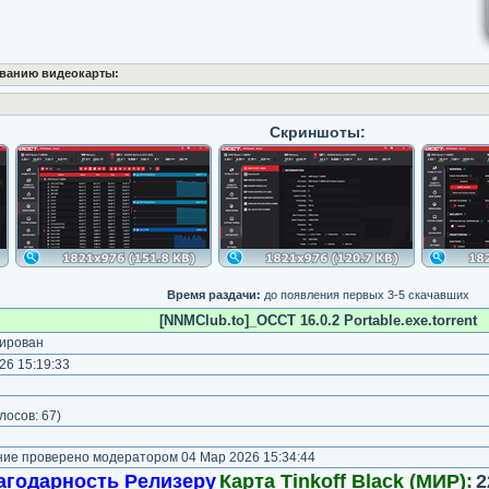
ванию видеокарты:
Скриншоты:
Время раздачи:
до появления первых 3-5 скачавших
[NNMClub.to]_OCCT 16.0.2 Portable.exe.torrent
ирован
26 15:19:33
лосов:
67
)
е проверено модератором 04 Мар 2026 15:34:44
агодарность Релизеру
Карта Tinkoff Black (МИР):
2