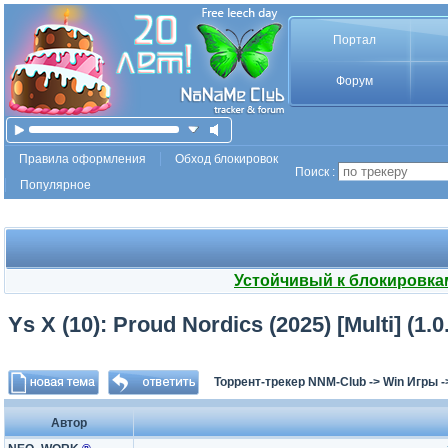
Портал
Форум
Правила оформления
Обход блокировок
Поиск :
Популярное
Устойчивый к блокировка
Ys X (10): Proud Nordics (2025) [Multi] (1.
Торрент-трекер NNM-Club
->
Win Игры
-
Автор