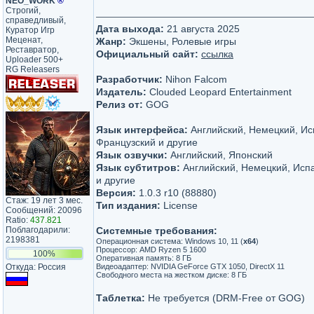
NEO_WORK
®
Строгий,
справедливый,
Дата выхода:
21 августа 2025
Куратор Игр
Меценат,
Жанр:
Экшены, Ролевые игры
Реставратор,
Официальный сайт:
ссылка
Uploader 500+
RG Releasers
Разработчик:
Nihon Falcom
Издатель:
Clouded Leopard Entertainment
Релиз от:
GOG
Язык интерфейса:
Английский, Немецкий, Ис
Французский и другие
Язык озвучки:
Английский, Японский
Язык субтитров:
Английский, Немецкий, Исп
и другие
Версия:
1.0.3 r10 (88880)
Стаж: 19 лет 3 мес.
Тип издания:
License
Сообщений: 20096
Ratio:
437.821
Поблагодарили:
Системные требования:
2198381
Операционная система: Windows 10, 11 (
х64
)
Процессор: AMD Ryzen 5 1600
100%
Оперативная память: 8 ГБ
Откуда: Россия
Видеоадаптер: NVIDIA GeForce GTX 1050, DirectX 11
Свободного места на жестком диске: 8 ГБ
Таблетка:
Не требуется (DRM-Free от GOG)