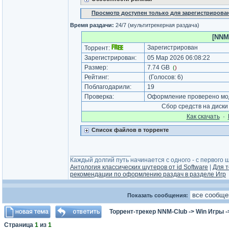
Просмотр доступен только для зарегистрирова
Время раздачи:
24/7 (мультитрекерная раздача)
[NNM
Зарегистрирован
Торрент:
Зарегистрирован:
05 Мар 2026 06:08:22
Размер:
7.74 GB
(
)
Рейтинг:
(Голосов:
6
)
Поблагодарили:
19
Проверка:
Оформление проверено мод
Сбор средств на диск
Как cкачать
·
Список файлов в торренте
_________________
Каждый долгий путь начинается с одного - с первого ша
Антология классических шутеров от id Software
|
Для т
рекомендации по оформлению раздач в разделе Игр
Показать сообщения:
Торрент-трекер NNM-Club
->
Win Игры
-
Страница
1
из
1