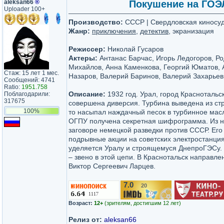
aleksan66
®
Покушение на ГОЭЛР
Uploader 100+
Производство:
СССР | Свердловская киносу
Жанр:
приключения
,
детектив
, экранизация
Режиссер:
Николай Гусаров
Актеры:
Антанас Барчас, Игорь Ледогоров, Р
Михайлов, Анна Каменкова, Георгий Юматов, 
Стаж: 15 лет 1 мес.
Назаров, Валерий Баринов, Валерий Захарьев 
Сообщений: 4741
Ratio:
1951.758
Описание:
1932 год. Урал, город Краснотальс
Поблагодарили:
317675
совершена диверсия. Турбина выведена из стр
100%
то насыпал наждачный песок в турбинное мас
ОГПУ получена секретная шифрограмма. Из не
заговоре немецкой разведки против СССР. Его
подрывные акции на советских электростанци
уделяется Уралу и строящемуся ДнепроГЭСу. 
– звено в этой цепи. В Краснотальск направл
Виктор Сергеевич Ларцев.
7.0
20
/10
Возраст:
12+
(зрителям, достигшим 12 лет)
Релиз от:
aleksan66