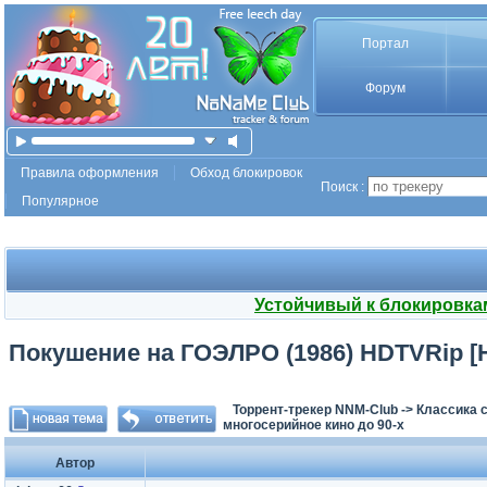
Портал
Форум
Правила оформления
Обход блокировок
Поиск :
Популярное
Устойчивый к блокировка
Покушение на ГОЭЛРО (1986) HDTVRip [H.
Торрент-трекер NNM-Club
->
Классика с
многосерийное кино до 90-х
Автор