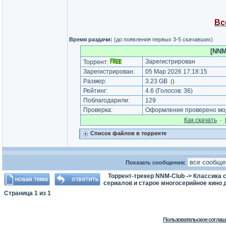
Вс
Время раздачи:
(до появления первых 3-5 скачавших)
[NNM
Зарегистрирован
Торрент:
Зарегистрирован:
05 Мар 2026 17:18:15
Размер:
3.23 GB
(
)
Рейтинг:
4.6
(Голосов:
36
)
Поблагодарили:
129
Проверка:
Оформление проверено мод
Как cкачать
·
Список файлов в торренте
Показать сообщения:
Торрент-трекер NNM-Club
->
Классика с
сериалов и старое многосерийное кино д
Страница
1
из
1
Пользовательское соглаш