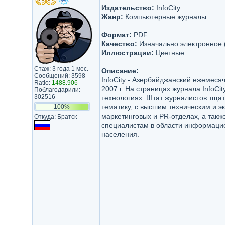
Издательство:
InfoCity
Жанр:
Компьютерные журналы
Формат:
PDF
Качество:
Изначально электронное 
Иллюстрации:
Цветные
Стаж: 3 года 1 мес.
Описание:
Сообщений: 3598
InfoCity - Азербайджанский ежемеся
Ratio:
1488.906
2007 г. На страницах журнала InfoC
Поблагодарили:
302516
технологиях. Штат журналистов тщат
тематику, с высшим техническим и 
100%
маркетинговых и PR-отделах, а такж
Откуда: Братск
специалистам в области информацио
населения.