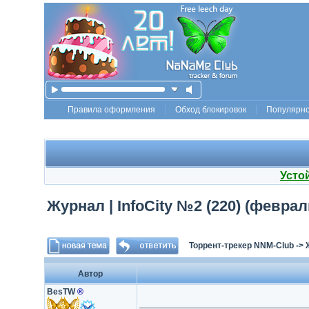
Правила оформления
Обход блокировок
Популярн
Усто
Журнал | InfoCity №2 (220) (феврал
Торрент-трекер NNM-Club
->
Автор
BesTW
®