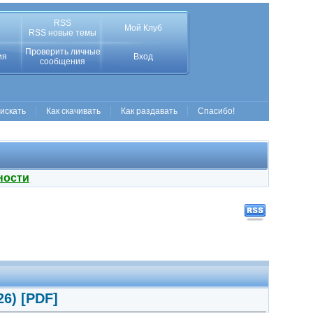
RSS
Мой Клуб
RSS новые темы
Проверить личные
ия
Вход
сообщения
 искать
Как скачивать
Как раздавать
Спасибо!
ности
26) [PDF]