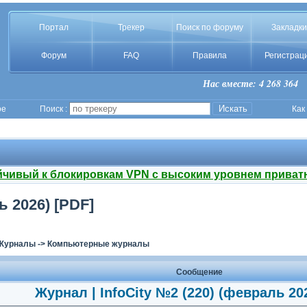
Портал
Трекер
Поиск по форуму
Закладки
Форум
FAQ
Правила
Регистрац
Нас вместе: 4 268 364
ое
Поиск :
Как
йчивый к блокировкам VPN с высоким уровнем приват
ь 2026) [PDF]
Журналы
->
Компьютерные журналы
Сообщение
Журнал | InfoCity №2 (220) (февраль 20