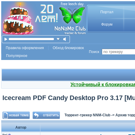
Портал
Форум
Правила оформления
Обход блокировок
Поиск :
Популярное
Устойчивый к блокировка
Icecream PDF Candy Desktop Pro 3.17 [Mul
Торрент-трекер NNM-Club
->
Архив тор
Автор