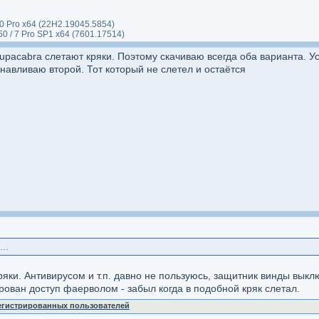
10 Pro x64 (22H2.19045.5854)
650 / 7 Pro SP1 x64 (7601.17514)
hupacabra слетают кряки. Поэтому скачиваю всегда оба варианта. 
анавливаю второй. Тот который не слетел и остаётся
..
 кряки. Антивирусом и т.п. давно не пользуюсь, защитник винды вы
ирован доступ фаерволом - забыл когда в подобной кряк слетал.
регистрированных пользователей