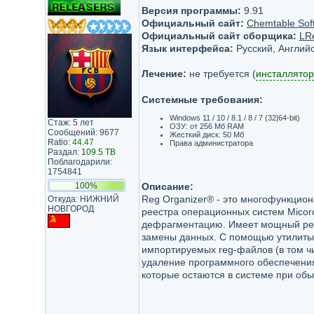
Версия программы:
9.91
Официальный сайт:
Chemtable Sof
Официальный сайт сборщика:
LR
Язык интерфейса:
Русский, Английс
Лечение:
не требуется (
инсталлятор
Системные требования:
Windows 11 / 10 / 8.1 / 8 / 7 (32|64-bit)
Стаж: 5 лет
ОЗУ: от 256 Мб RAM
Сообщений: 9677
Жесткий диск: 50 Мб
Ratio:
44.47
Права администратора
Раздал:
109.5 TB
Поблагодарили:
1754841
100%
Описание:
Reg Organizer® - это многофункцио
Откуда: НИЖНИЙ
НОВГОРОД
реестра операционных систем Micoros
дефрагментацию. Имеет мощный ред
замены данных. С помощью утилиты
импортируемых reg-файлов (в том чи
удаление программного обеспечения (
которые остаются в системе при об