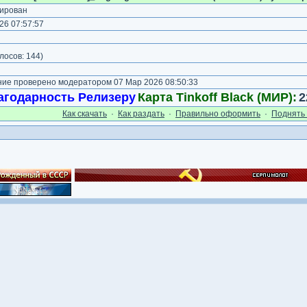
ирован
26 07:57:57
)
лосов:
144
)
е проверено модератором 07 Мар 2026 08:50:33
агодарность Релизеру
Карта Tinkoff Black (МИР):
2
Как cкачать
·
Как раздать
·
Правильно оформить
·
Поднять 