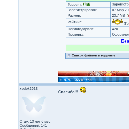
Зарегистр
Торрент:
Зарегистрирован:
07 Мар 20
Размер:
23.7 MB
(
Рейтинг:
(Го
Поблагодарили:
420
Проверка:
Оформлени
Бл
Список файлов в торренте
_________________
xodok2013
Спасибо!!!
Стаж: 13 лет 6 мес.
Сообщений: 141