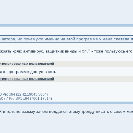
о автора, но почему-то именно на этой программе у меня слетала ли
жрать кряк: антивирус, защитник винды и т.п.? - тоже пользуюсь ег
регистрированных пользователей
ть программе доступ в сеть.
регистрированных пользователей
10 Pro x64 (22H2.19045.5854)
650 / 7 Pro SP1 x64 (7601.17514)
 в толк не возьму зачем поддался этому тренду писать о своем же