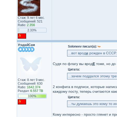
Стаж: 9 лет 6 мес.
Сообщений: 521
Ratio:
2.356
2.33%
УгадайСам
Soloneev писал(а):
...вот врод
и
рожден в СССР..
Судя по флагу вы врод
Е
тоже, но до 
Цитата:
...зачем поддался этому тре
Стаж: 8 лет 9 мес.
Сообщений: 630
2 конфига в подписи, которые напис
Ratio:
1642.374
Раздал:
6.557 TB
каждому посту, теперь считаются ка
100%
Цитата:
...ты думаешь это кому то ин
Кому интересно - просто глянет и пр