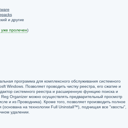
tware
epacks
кий и другие
 уже пролечен
)
нальная программа для комплексного обслуживания системного
ft Windows. Позволяет проводить чистку реестра, его сжатие и
актор системного реестра и расширенную функцию поиска и
 Reg Organizer можно осуществлять предварительный просмотр
сле и из Проводника). Кроме того, позволяет производить полное
основана на технологии Full Uninstall™), подчищая все "хвосты",
ычном удалении.