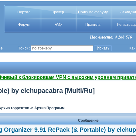
Портал
Трекер
Поиск по форуму
Закладки
Форум
FAQ
Правила
Регистрац
Нас вместе: 4 268 516
ое
Поиск :
Как
йчивый к блокировкам VPN с высоким уровнем приват
le) by elchupacabra [Multi/Ru]
Архив торрентов
->
Архив Программ
Сообщение
 Organizer 9.91 RePack (& Portable) by elchup