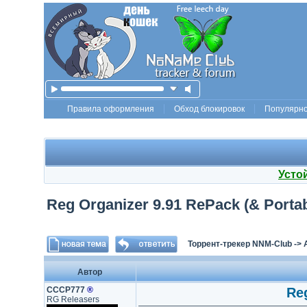
Правила оформления
Обход блокировок
Популярн
Усто
Reg Organizer 9.91 RePack (& Portab
Торрент-трекер NNM-Club
->
Автор
СССР777
®
Reg
RG Releasers