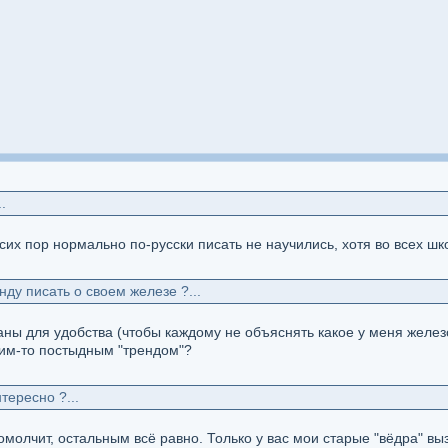
.
сих пор нормально по-русски писать не научились, хотя во всех ш
нду писать о своем железе ?...
аны для удобства (чтобы каждому не объяснять какое у меня желез
ким-то постыдным "трендом"?
тересно ?...
омолчит, остальным всё равно. Только у вас мои старые "вёдра" вы