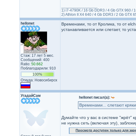
_________________
1) i7-4790K / 16 Gb DDR3 / 4 Gb GTX 960 / 
2) Athlon II X4 640 / 4 Gb DDR3 / 2 Gb GTX 
hellonet
Временами, то от Кролика, то от elc
устанавливается или слетает, то уст
Стаж: 17 лет 5 мес.
Сообщений: 400
Ratio:
50.662
Поблагодарили: 910
100%
Откуда: Новосибирск
УгадайСам
hellonet писал(а):
Временами... слетают кряки.
Думайте что у вас в системе "жрёт"
не нужна сеть (включая эту), заблок
Просмотр доступен только для за