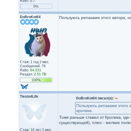
Ratio: 0.7
0%
DoBroKot64
Пользуюсь репаками этого автора, н
Стаж: 1 год 2 мес.
Сообщений: 78
Ratio:
64.331
Раздал:
2.51 TB
100%
Tiesto4Life
DoBroKot64 писал(а):
Пользуюсь репаками этого а
кролика.
Тоже раньше ставил от Кролика, где-
существующей), плюс - мелкие поле
Стаж: 16 лет 2 мес.