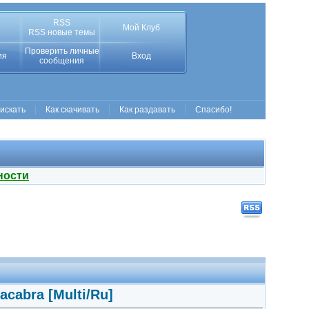
RSS
Мой Клуб
RSS новые темы
Проверить личные
ия
Вход
сообщения
 искать
Как скачивать
Как раздавать
Спасибо!
ности
acabra [Multi/Ru]