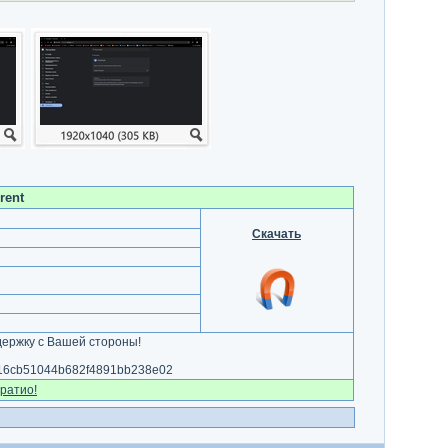
rent
Скачать
ержку с Вашей стороны!
e16cb51044b682f4891bb238e02
ратио!