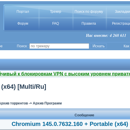
Портал
Трекер
Поиск по форуму
Закладки
Форум
FAQ
Правила
Регистрац
Нас вместе: 4 268 611
ое
Поиск :
Как
йчивый к блокировкам VPN с высоким уровнем приват
x64) [Multi/Ru]
Архив торрентов
->
Архив Программ
Сообщение
Chromium 145.0.7632.160 + Portable (x64) 