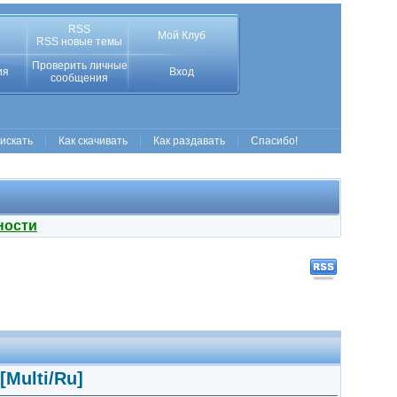
RSS
Мой Клуб
RSS новые темы
Проверить личные
ия
Вход
сообщения
 искать
Как скачивать
Как раздавать
Спасибо!
ности
[Multi/Ru]