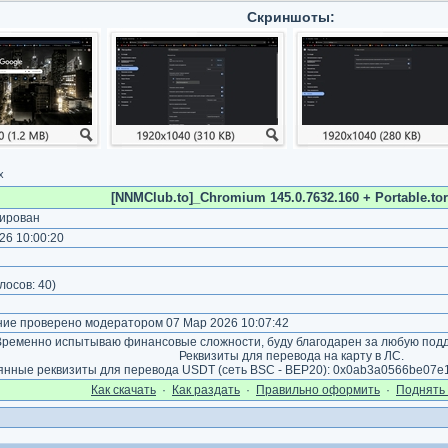
Скриншоты:
х
[NNMClub.to]_Chromium 145.0.7632.160 + Portable.tor
ирован
26 10:00:20
лосов:
40
)
е проверено модератором 07 Мар 2026 10:07:42
ременно испытываю финансовые сложности, буду благодарен за любую подд
Реквизиты для перевода на карту в ЛС.
янные реквизиты для перевода USDT (сеть BSC - BEP20): 0x0ab3a0566be07
Как cкачать
·
Как раздать
·
Правильно оформить
·
Поднять 