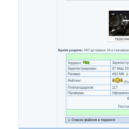
Время раздачи:
24/7 до первых 10-и скачавши
Зарегистр
Торрент:
Зарегистрирован:
07 Мар 20
Размер:
492 MB
(
)
Рейтинг:
(Го
Поблагодарили:
117
Проверка:
Оформлени
В
Посто
Список файлов в торренте