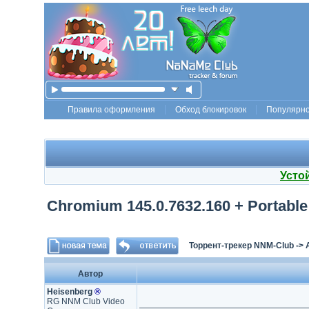
Правила оформления
Обход блокировок
Популярн
Усто
Chromium 145.0.7632.160 + Portable (
Торрент-трекер NNM-Club
->
Автор
Heisenberg
®
RG NNM Club Video