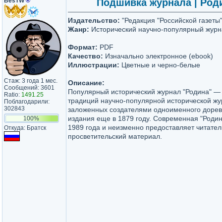
BesTW
®
Подшивка журнала | Роди
Издательство:
"Редакция "Российской газеты
Жанр:
Исторический научно-популярный журн
Формат:
PDF
Качество:
Изначально электронное (ebook)
Иллюстрации:
Цветные и черно-белые
Стаж: 3 года 1 мес.
Описание:
Сообщений: 3601
Популярный исторический журнал "Родина" —
Ratio:
1491.25
традиций научно-популярной исторической жу
Поблагодарили:
302843
заложенных создателями одноименного доре
издания еще в 1879 году. Современная "Родин
100%
1989 года и неизменно предоставляет читате
Откуда: Братск
просветительский материал.