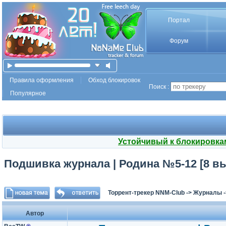
Портал
Форум
Правила оформления
Обход блокировок
Поиск :
Популярное
Устойчивый к блокировка
Подшивка журнала | Родина №5-12 [8 вы
Торрент-трекер NNM-Club
->
Журналы
Автор