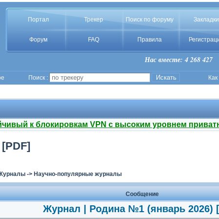
Портал
Трекер
Поиск по форуму
Закладки
Форум
FAQ
Правила
Регистрац
Нас вместе: 4 268 427
ое
Поиск :
Как
йчивый к блокировкам VPN с высоким уровнем приват
 [PDF]
Журналы
->
Научно-популярные журналы
Сообщение
Журнал | Родина №1 (январь 2026) 