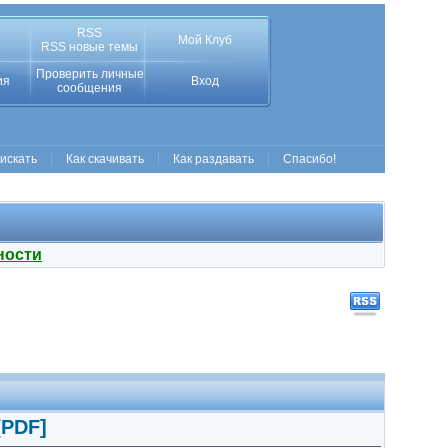
RSS
Мой Клуб
RSS новые темы
Проверить личные
ия
Вход
сообщения
 искать
Как скачивать
Как раздавать
Спасибо!
ности
[PDF]