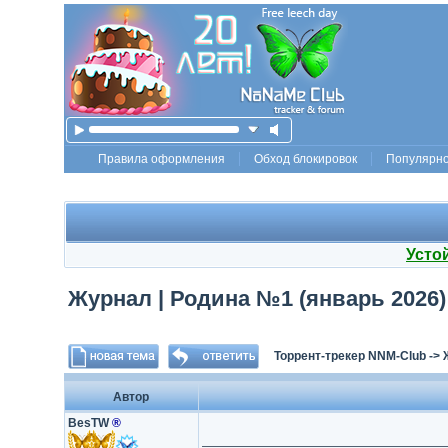
Правила оформления
Обход блокировок
Популярн
Усто
Журнал | Родина №1 (январь 2026)
Торрент-трекер NNM-Club
->
Автор
BesTW
®