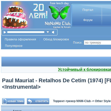
Портал
Форум
Правила оформления
Обход блокировок
Поиск :
Популярное
Устойчивый к блокировка
Paul Mauriat - Retalhos De Cetim (1974) 
<Instrumental>
Торрент-трекер NNM-Club
->
Other Styl