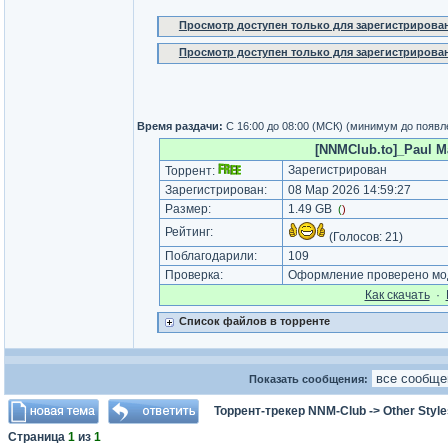
Просмотр доступен только для зарегистрирова
Просмотр доступен только для зарегистрирова
Время раздачи:
C 16:00 до 08:00 (МСК) (минимум до появл
[NNMClub.to]_Paul Mau
Зарегистрирован
Торрент:
Зарегистрирован:
08 Мар 2026 14:59:27
Размер:
1.49 GB
(
)
Рейтинг:
(Голосов:
21
)
Поблагодарили:
109
Проверка:
Оформление проверено мод
Как cкачать
·
Список файлов в торренте
Показать сообщения:
Торрент-трекер NNM-Club
->
Other Styl
Страница
1
из
1