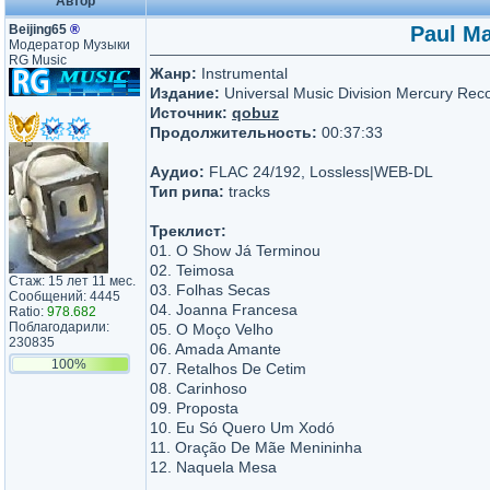
Автор
Beijing65
®
Paul Ma
Модератор Музыки
RG Music
Жанр:
Instrumental
Издание:
Universal Music Division Mercury Rec
Источник:
qobuz
Продолжительность:
00:37:33
Аудио:
FLAC 24/192, Lossless|WEB-DL
Тип рипа:
tracks
Треклист:
01. O Show Já Terminou
02. Teimosa
Стаж: 15 лет 11 мес.
03. Folhas Secas
Сообщений: 4445
04. Joanna Francesa
Ratio:
978.682
Поблагодарили:
05. O Moço Velho
230835
06. Amada Amante
100%
07. Retalhos De Cetim
08. Carinhoso
09. Proposta
10. Eu Só Quero Um Xodó
11. Oração De Mãe Menininha
12. Naquela Mesa