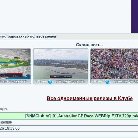
регистрированных пользователей
Скриншоты:
Все одноименные релизы в Клубе
едель
[NNMClub.to]_01.AustralianGP.Race.WEBRip.F1TV.720p.mkv
ирован
26 19:13:00
)