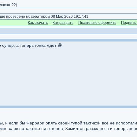
лосов:
22
)
е проверено модератором 08 Мар 2026 19:17:41
Как cкачать
·
Как раздать
·
Правильно оформить
·
Поднять 
супер, а теперь гонка ждёт 😁
ы, и если бы Феррари опять своей тупой тактикой всё не испортили
ёмно слив по тактике пит стопов, Хэмилтон разозлился и теперь пон