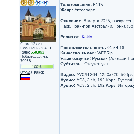
Телекомпания:
F1TV
Жанр:
Автоспорт
Описание:
8 марта 2025, воскресень
Парк. Гран-при Австралии. Гонка (58 
Релиз от:
Kokin
Стаж: 12 лет
Продолжительность:
01:54:16
Сообщений: 3490
Ratio:
668.893
Качество видео:
WEBRip
Поблагодарили:
Язык озвучки:
Русский (Алексей По
70988
Субтитры:
Отсутствуют
100%
Откуда: Канск
Видео:
AVC/H.264, 1280x720, 50 fps
Аудио:
AC3, 2 ch, 192 Kbps, Русский
Аудио:
AC3, 2 ch, 192 Kbps, Интерш