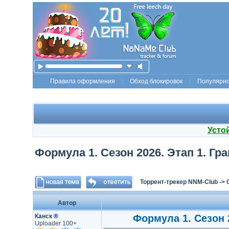
Правила оформления
Обход блокировок
Популярн
Усто
Формула 1. Сезон 2026. Этап 1. Гра
Торрент-трекер NNM-Club
->
Автор
Канск
®
Формула 1. Сезон 2
Uploader 100+