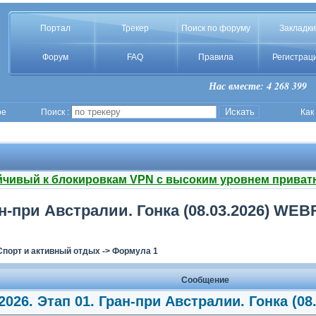
Портал
Трекер
Поиск по форуму
Закладки
Форум
FAQ
Правила
Регистрац
Нас вместе: 4 268 399
ое
Поиск :
Как
йчивый к блокировкам VPN с высоким уровнем приват
н-при Австралии. Гонка (08.03.2026) WEBR
Спорт и активный отдых
->
Формула 1
Сообщение
026. Этап 01. Гран-при Австралии. Гонка (08