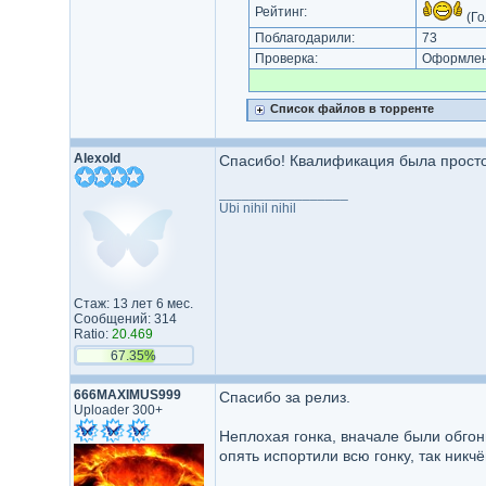
Рейтинг:
(Го
Поблагодарили:
73
Проверка:
Оформлени
Список файлов в торренте
Alexold
Спасибо! Квалификация была просто 
_________________
Ubi nihil nihil
Стаж: 13 лет 6 мес.
Сообщений: 314
Ratio:
20.469
67.35%
666MAXIMUS999
Спасибо за релиз.
Uploader 300+
Неплохая гонка, вначале были обгон
опять испортили всю гонку, так никч