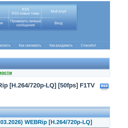
RSS
Мой Клуб
RSS новые темы
Проверить личные
ия
Вход
сообщения
 искать
Как скачивать
Как раздавать
Спасибо!
ности
ip [H.264/720p-LQ] [50fps] F1TV
.03.2026) WEBRip [H.264/720p-LQ]