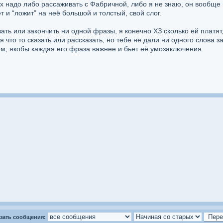
х надо либо рассаживать с Фабричной, либо я не знаю, он вообще н
т и “ложит” на неё большой и толстый, свой слог.
азать или закончить ни одной фразы, я конечно ХЗ сколько ей платят
я что то сказать или рассказать, но тебе не дали ни одного слова з
ом, якобы каждая его фраза важнее и бьет её умозаключения.
зать сообщения: