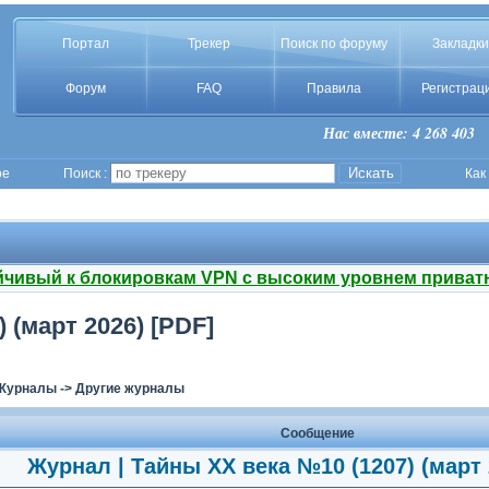
Портал
Трекер
Поиск по форуму
Закладки
Форум
FAQ
Правила
Регистрац
Нас вместе: 4 268 403
ое
Поиск :
Как
йчивый к блокировкам VPN с высоким уровнем приват
 (март 2026) [PDF]
Журналы
->
Другие журналы
Сообщение
Журнал | Тайны ХХ века №10 (1207) (март 