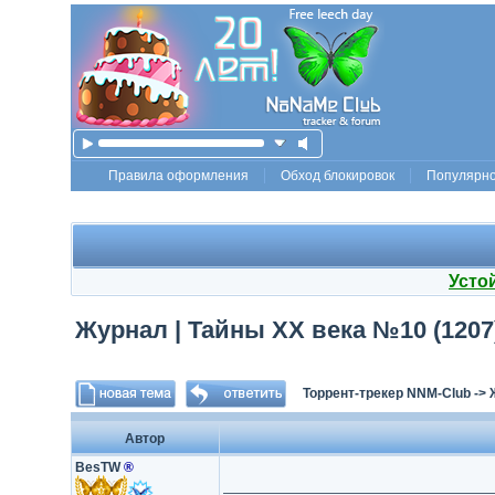
Правила оформления
Обход блокировок
Популярн
Усто
Журнал | Тайны ХХ века №10 (1207)
Торрент-трекер NNM-Club
->
Автор
BesTW
®