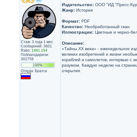
Издательство:
ООО "ИД "Пресс-Кур
Жанр:
История
Формат:
PDF
Качество:
Необработанный скан
Иллюстрации:
Цветные и черно-бе
Стаж: 3 года 1 мес.
Описание:
Сообщений: 3601
«Тайны XX века» - еженедельное из
Ratio:
1491.154
великих изобретений и жизни необы
Поблагодарили:
302758
кораблей и самолетов, интервью с э
разумом. Каждую неделю на страниц
100%
открытия.
Откуда: Братск