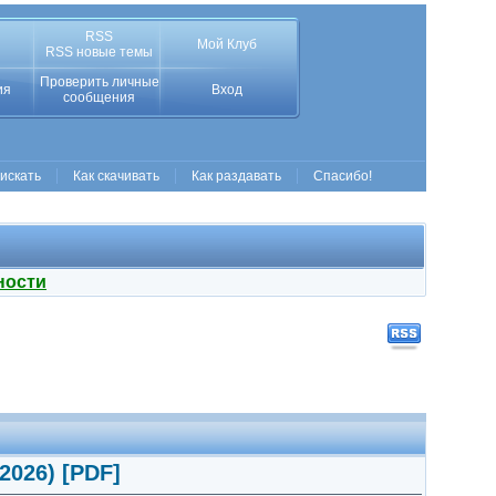
RSS
Мой Клуб
RSS новые темы
Проверить личные
ия
Вход
сообщения
 искать
Как скачивать
Как раздавать
Спасибо!
ности
2026) [PDF]