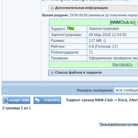
Дополнительная информация:
Время раздачи:
19:00-00:00 (минимум до появления первы
[NNMClub.to]_N
Зарегистрирован
Торрент:
Зарегистрирован:
09 Мар 2026 12:54:50
Размер:
127 MB
(
)
Рейтинг:
4.6
(Голосов:
17
)
Поблагодарили:
71
Проверка:
Оформление проверено мод
Как cкачать
·
Список файлов в торренте
Показать сообщения:
Торрент-трекер NNM-Club
->
Rock, Alter
Страница
1
из
1
Пользовательское соглаш