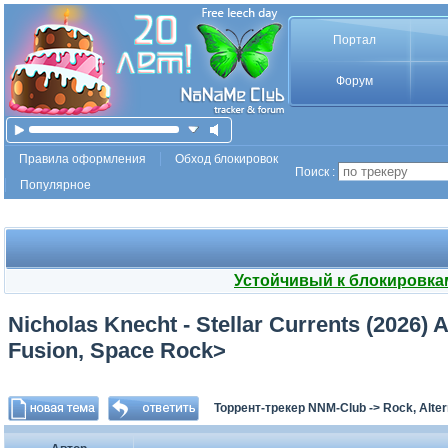
Портал
Форум
Правила оформления
Обход блокировок
Поиск :
Популярное
Устойчивый к блокировка
Nicholas Knecht - Stellar Currents (2026)
Fusion, Space Rock>
Торрент-трекер NNM-Club
->
Rock, Alter