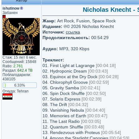
Автор
ishutinow
®
Nicholas Knecht - 
Забанен
Жанр:
Art Rock, Fusion, Space Rock
Издание:
℗© 2026 Nicholas Knecht
Источник:
ссылка
Продолжительность:
00:54:29
Аудио:
MP3, 320 Kbps
Стаж: 15 лет 6 мес.
Треклист:
Сообщений: 15848
01. First Light at Lagrange
[00:04:18]
Ratio:
2.761
Раздал:
642.4 TB
02. Hydroponic Dream
[00:03:43]
Поблагодарили:
03. Equinox at the Dry Dock
[00:04:28]
438105
04. Chlorophyll Groove
[00:02:59]
6.33%
05. Gravity Samba
[00:02:41]
Откуда: Tehran
06. Spin Dock Shuffle
[00:02:50]
07. Solaris Express
[00:02:39]
08. The Drift
[00:04:32]
09. Vanishing Nebula
[00:04:40]
10. Memories of Earth
[00:03:47]
11. The Last Radio
[00:03:05]
12. Quantum Shuffle
[00:03:48]
13. Rendezvous with Proteus
[00:05:54]
14. Among the Starlight Canopies
[00:04:59]