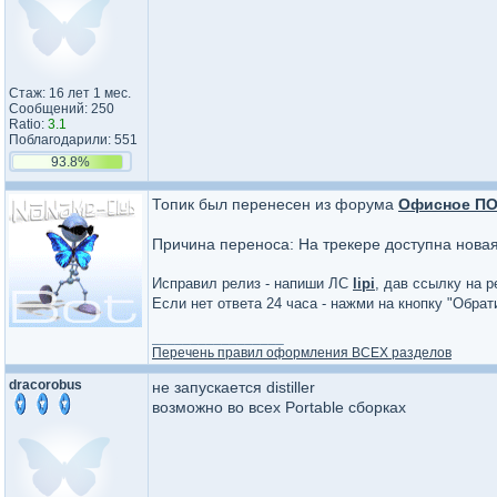
Стаж: 16 лет 1 мес.
Сообщений: 250
Ratio:
3.1
Поблагодарили: 551
93.8%
Топик был перенесен из форума
Офисное П
Причина переноса: На трекере доступна нова
Исправил релиз - напиши ЛС
lipi
, дав ссылку на р
Если нет ответа 24 часа - нажми на кнопку "Обра
_________________
Перечень правил оформления ВСЕХ разделов
dracorobus
не запускается distiller
возможно во всех Portable сборках