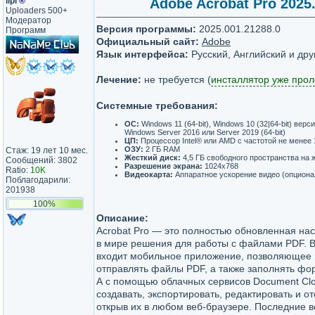
lipi
®
Adobe Acrobat Pro 2025.0
Uploaders 500+
Модератор
Версия программы:
2025.001.21288.0
Программ
Официальный сайт:
Adobe
Язык интерфейса:
Русский, Английский и дру
Лечение:
не требуется (
инсталлятор уже про
Системные требования:
ОС:
Windows 11 (64-bit), Windows 10 (32|64-bit) верс
Windows Server 2016 или Server 2019 (64-bit)
ЦП:
Процессор Intel® или AMD с частотой не менее 
ОЗУ:
2 ГБ RAM
Стаж: 19 лет 10 мес.
Жесткий диск:
4,5 ГБ свободного пространства на 
Сообщений: 3802
Разрешение экрана:
1024x768
Ratio:
10K
Видеокарта:
Аппаратное ускорение видео (опциона
Поблагодарили:
201938
100%
Описание:
Acrobat Pro — это полностью обновленная на
в мире решения для работы с файлами PDF. В
входит мобильное приложение, позволяющее 
отправлять файлы PDF, а также заполнять фо
А с помощью облачных сервисов Document Cl
создавать, экспортировать, редактировать и 
открыв их в любом веб-браузере. Последние 