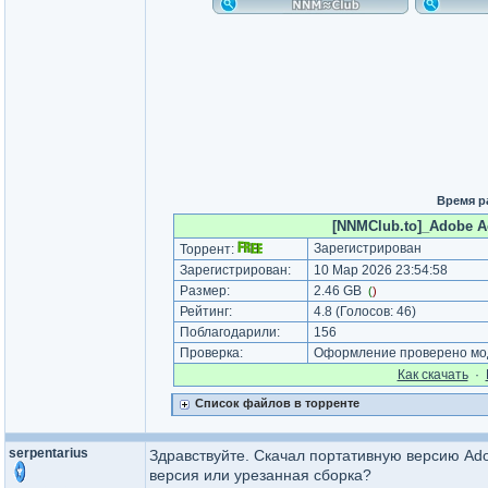
Время р
[NNMClub.to]_Adobe Acr
Зарегистрирован
Торрент:
Зарегистрирован:
10 Мар 2026 23:54:58
Размер:
2.46 GB
(
)
Рейтинг:
4.8
(Голосов:
46
)
Поблагодарили:
156
Проверка:
Оформление проверено мод
Как cкачать
·
Список файлов в торренте
serpentarius
Здравствуйте. Скачал портативную версию Ado
версия или урезанная сборка?