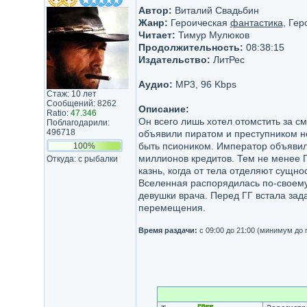
Автор:
Виталий Свадьбин
Жанр:
Героическая
фантастика
, Ге
Читает:
Тимур Мулюков
Продолжительность:
08:38:15
Издательство:
ЛитРес
Аудио:
MP3, 96 Kbps
Стаж: 10 лет
Сообщений: 8262
Описание:
Ratio:
47.346
Он всего лишь хотел отомстить за см
Поблагодарили:
496718
объявили пиратом и преступником н
быть псиоником. Император объявил 
100%
миллионов кредитов. Тем не менее Г
Откуда: с рыбалки
казнь, когда от тела отделяют сущн
Вселенная распорядилась по-своему
девушки врача. Перед ГГ встала зад
перемещения.
Время раздачи:
с 09:00 до 21:00 (минимум до