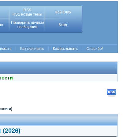
RSS
Мой Клуб
RSS новые темы
Проверить личные
ия
Вход
сообщения
 искать
Как скачивать
Как раздавать
Спасибо!
ности
окниги)
 (2026)