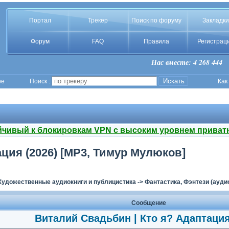
Портал
Трекер
Поиск по форуму
Закладки
Форум
FAQ
Правила
Регистрац
Нас вместе: 4 268 444
ое
Поиск :
Как
йчивый к блокировкам VPN с высоким уровнем приват
ция (2026) [MP3, Тимур Мулюков]
Художественные аудиокниги и публицистика
->
Фантастика, Фэнтези (ауди
Сообщение
Виталий Свадьбин | Кто я? Адаптация