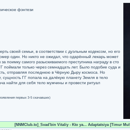
роическое фэнтези
ерть своей семьи, в соответствии с дуэльным кодексом, но его
омер один. Но никто не ожидал, что одарённый лекарь может
за поимку самого разыскиваемого преступника награду в сто
Г поймали только через семнадцать лет. Было подобие суда и
ость, отправляя последнюю в Чёрную Дыру космоса. Но
, сущность ГГ попала на далёкую планету Земля в тело
ача найти для себя тело мужчины и провести ритуал
 появления первых 3-5 скачавших)
[NNMClub.to]_Svad'bin Vitaliy - Kto ya... Adaptatsiya [Timur Mul