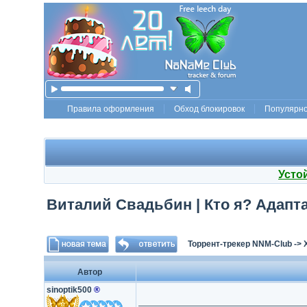
Правила оформления
Обход блокировок
Популярн
Усто
Виталий Свадьбин | Кто я? Адапта
Торрент-трекер NNM-Club
->
Автор
sinoptik500
®