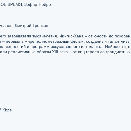
ВОЕ ВРЕМЯ, Зефир-Нейро
ллаев, Дмитрий Тропкин
го завоевателя тысячелетия, Чингис-Хана – от юности до покорен
е – первый в мире полнометражный фильм, созданный талантлив
х технологий и программ искусственного интеллекта. Нейросети, 
али реалистичные образы XIII века – от лиц героев до грандиозных
7 Kbps