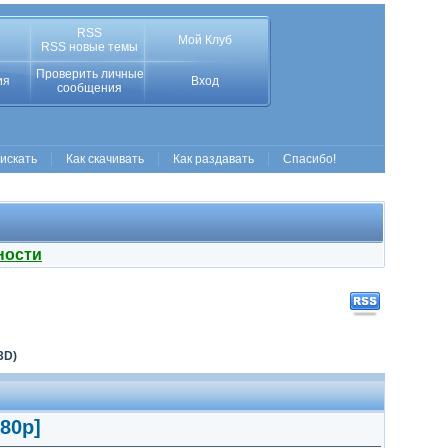
RSS
Мой Клуб
RSS новые темы
Проверить личные
ия
Вход
сообщения
 искать
Как скачивать
Как раздавать
Спасибо!
ности
3D)
80p]