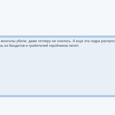
монголы убили, даже гитлеру не снилось. А ещё эта гидра распрос
рь из бандитов и грабителей геройчиков лепят.