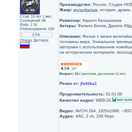
Производство:
Россия, Студия НО
Жанр:
мультфильм
, история, драма
Стаж: 16 лет 1 мес.
Режиссер:
Кирилл Калашников
Сообщений: 96
Ratio:
1.56
Актеры:
Филипп Белов, Данила Абду
Поблагодарили: 430
3.5%
Описание:
Фильм о жизни величайше
Откуда: Дегтярск
половины мира. Уникальное зрелищ
авторами с использованием новейши
на историческом материале, воссозд
Возраст:
12+
(зрителям, достигшим 12 лет)
Релиз от:
jhekkka1
Продолжительность:
01:01:00
Качество видео:
WEB-DL
Видео:
AVC/H.264, 1920x1080, ~305
Аудио:
AAC, 2 ch, 256 Kbps