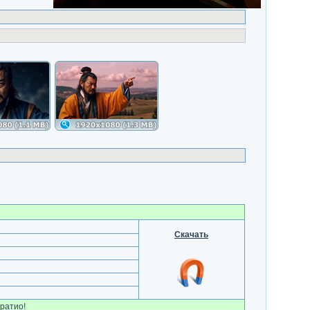
Скачать
ратио!