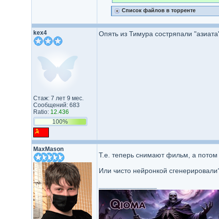
Список файлов в торренте
kex4
Опять из Тимура состряпали "азиата"
Стаж: 7 лет 9 мес.
Сообщений: 683
Ratio:
12.436
100%
MaxMason
Т.е. теперь снимают фильм, а потом
Или чисто нейронкой сгенерировал
_________________