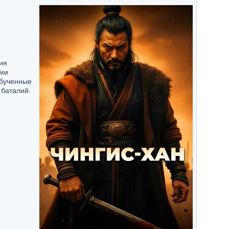
ия
ыми
обученные
 баталий.