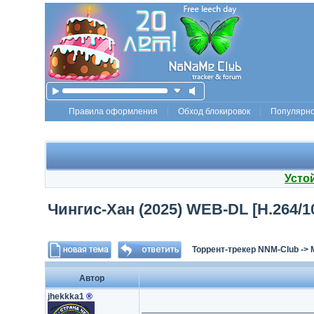
Правила оформления
Обход блокировок
Популярн
Усто
Чингис-Хан (2025) WEB-DL [H.264/1
Торрент-трекер NNM-Club
->
Автор
jhekkka1
®