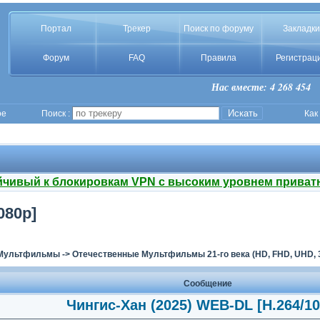
Портал
Трекер
Поиск по форуму
Закладки
Форум
FAQ
Правила
Регистрац
Нас вместе: 4 268 454
ое
Поиск :
Как
йчивый к блокировкам VPN с высоким уровнем приват
080p]
Мультфильмы
->
Отечественные Мультфильмы 21-го века (HD, FHD, UHD, 
Сообщение
Чингис-Хан (2025) WEB-DL [H.264/10