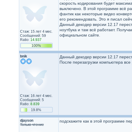
скорость кодирования будет максима
выключено. В этой программе всё раб
фантик как некоторые видео конверт
его рекомендовать. Это я писал сей
Данный декодер версии 12.17 перест
ноутбука и там всё работает. Получа
Стаж: 15 лет 4 мес.
официальном сайте.
Сообщений: 59
Ratio:
14.937
100%
bnik
Данный декодер версии 12.17 перест
После перезагрузки компьютера все 
Стаж: 16 лет 4 мес.
Сообщений: 5
Ratio:
8.839
19.8%
djayson
подскажите как в этой программе пе
Только чтение