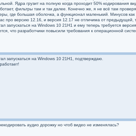
льной. Ядра грузит на полную когда проходит 50% кодирования ви
отает, фильтры там и так далее. Конечно же, я не всё там проверя
еры, где большая оболочка, а функционал маленький. Минусов как 
час про версию 12.16, и версия 12.17 не отличима от предыдущей, 
ал запускаться на Windows 10 21H1 и ему теперь требуется версия
ется, что разработчики повысили требования к операционной систем
ал запускаться на Windows 10 21H1, подтверждаю.
работает!
рекодировать аудио дорожку но чтоб видео не изменялась?