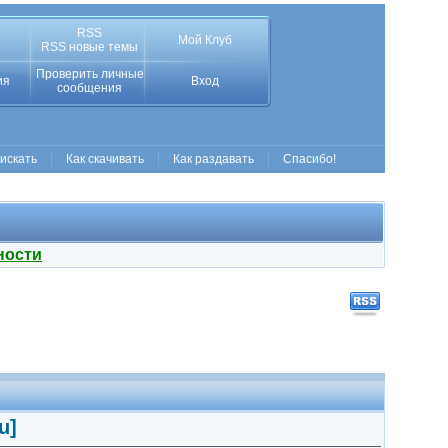
RSS
Мой Клуб
RSS новые темы
Проверить личные
ия
Вход
сообщения
 искать
Как скачивать
Как раздавать
Спасибо!
ности
u]