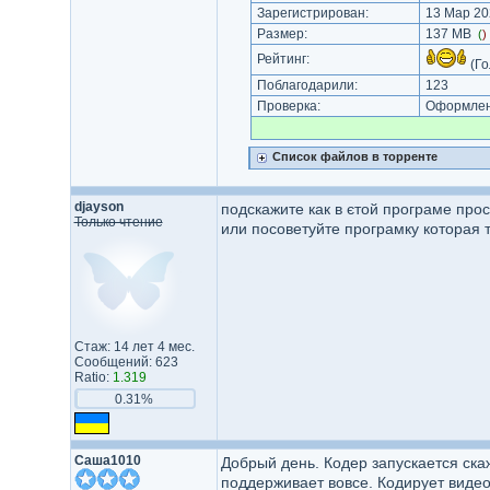
Зарегистрирован:
13 Мар 20
Размер:
137 MB
(
)
Рейтинг:
(Го
Поблагодарили:
123
Проверка:
Оформлени
Список файлов в торренте
djayson
подскажите как в єтой програме про
Только чтение
или посоветуйте програмку которая 
Стаж: 14 лет 4 мес.
Сообщений: 623
Ratio:
1.319
0.31%
Саша1010
Добрый день. Кодер запускается скаж
поддерживает вовсе. Кодирует видео,