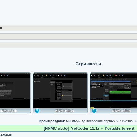
ы:
Скриншоты:
Время раздачи:
минимум до появления первых 5-7 скачавш
[NNMClub.to]_VidCoder 12.17 + Portable.torrent
ирован