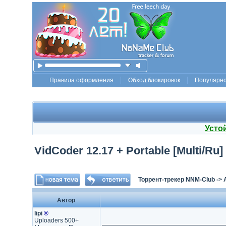
Правила оформления
Обход блокировок
Популярн
Усто
VidCoder 12.17 + Portable [Multi/Ru]
Торрент-трекер NNM-Club
->
Автор
lipi
®
Uploaders 500+