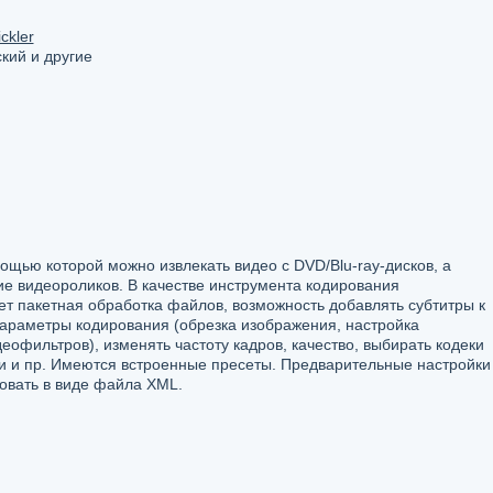
ckler
кий и другие
мощью которой можно извлекать видео с DVD/Blu-ray-дисков, а
е видеороликов. В качестве инструмента кодирования
ет пакетная обработка файлов, возможность добавлять субтитры к
параметры кодирования (обрезка изображения, настройка
еофильтров), изменять частоту кадров, качество, выбирать кодеки
ии и пр. Имеются встроенные пресеты. Предварительные настройки
овать в виде файла XML.