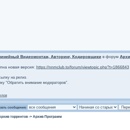
линейный Видеомонтаж, Авторинг, Кодировщики
в форум
Архи
упна новая версия:
https://nnmclub.to/forum/viewtopic.php?t=1866843
сылку на релиз.
опку "Обратить внимание модераторов".
елов
зать сообщения:
Архив торрентов
->
Архив Программ