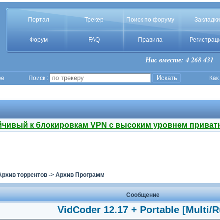
Портал
Трекер
Поиск по форуму
Закладки
Форум
FAQ
Правила
Регистрац
Нас вместе: 4 268 431
ое
Поиск :
Как
йчивый к блокировкам VPN с высоким уровнем приват
Архив торрентов
->
Архив Программ
Сообщение
VidCoder 12.17 + Portable [Multi/R