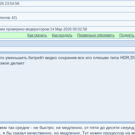
26 23:54:56
лосов:
42
)
е проверено модератором 14 Мар 2026 00:02:58
Как cкачать
·
Как раздать
·
Правильно оформить
·
Поднять 
сто уменьшить битрейт видео сохранив все его плюшки типа HDR,DV 
такое делает
ем так средне - не быстро, не медленно, от пяти до десяти секунд
 я бы сказал качественно, но медленно. Тут нужен процессор на мно