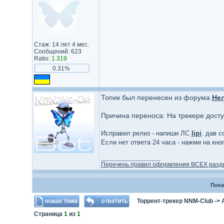
Стаж: 14 лет 4 мес.
Сообщений: 623
Ratio:
1.319
0.31%
Топик был перенесен из форума
Не
Причина переноса: На трекере дост
Исправил релиз - напиши ЛС
lipi
, дав с
Если нет ответа 24 часа - нажми на кн
_________________
Перечень правил оформления ВСЕХ разд
Пока
Торрент-трекер NNM-Club
->
Страница
1
из
1