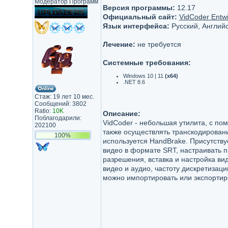
Модератор Программ
Версия программы:
12.17
Официальный сайт:
VidCoder Entwi
Язык интерфейса:
Русский, Английс
Лечение:
не требуется
Системные требования:
Windows 10 | 11
(x64)
.NET 8.6
Стаж: 19 лет 10 мес.
Сообщений: 3802
Ratio:
10K
Описание:
Поблагодарили:
VidCoder - небольшая утилита, с по
202100
также осуществлять транскодировани
100%
используется HandBrake. Присутству
видео в формате SRT, настраивать 
разрешения, вставка и настройка вид
видео и аудио, частоту дискретизац
можно импортировать или экспортир