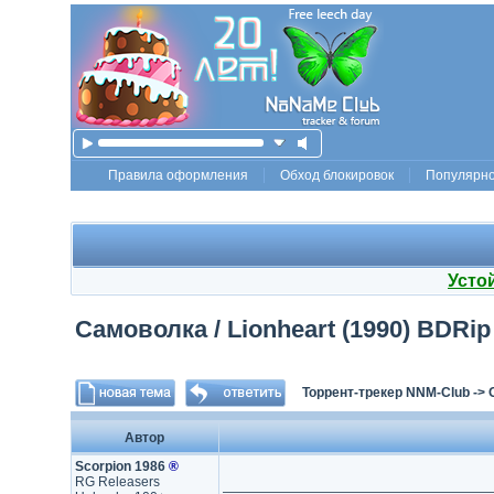
Правила оформления
Обход блокировок
Популярн
Усто
Самоволка / Lionheart (1990) BDRip [
Торрент-трекер NNM-Club
->
Автор
Scorpion 1986
®
RG Releasers