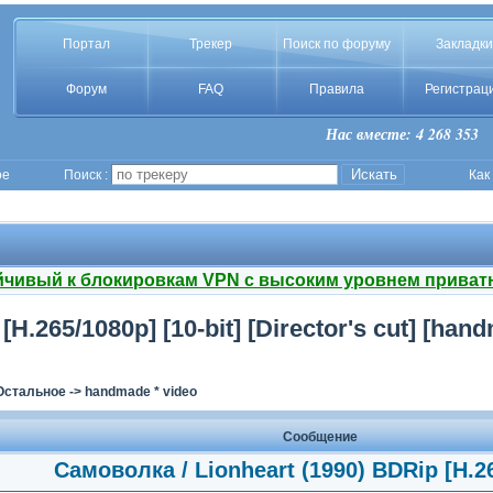
Портал
Трекер
Поиск по форуму
Закладки
Форум
FAQ
Правила
Регистрац
Нас вместе: 4 268 353
ое
Поиск :
Как
йчивый к блокировкам VPN с высоким уровнем приват
H.265/1080p] [10-bit] [Director's cut] [han
Остальное
->
handmade * video
Сообщение
Самоволка / Lionheart (1990) BDRip [H.2