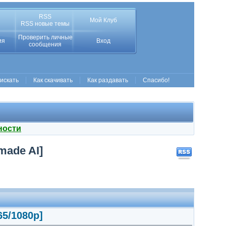
RSS
Мой Клуб
RSS новые темы
Проверить личные
ия
Вход
сообщения
 искать
Как скачивать
Как раздавать
Спасибо!
ности
dmade AI]
65/1080p]