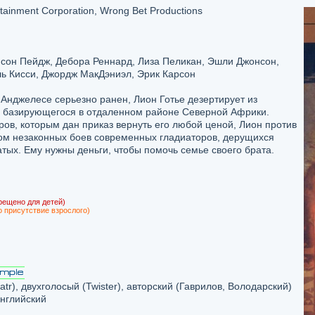
tainment Corporation, Wrong Bet Productions
он Пейдж, Дебора Реннард, Лиза Пеликан, Эшли Джонсон,
ь Кисси, Джордж МакДэниэл, Эрик Карсон
с-Анджелесе серьезно ранен, Лион Готье дезертирует из
, базирующегося в отдаленном районе Северной Африки.
ров, которым дан приказ вернуть его любой ценой, Лион против
ком незаконных боев современных гладиаторов, дерущихся
тых. Ему нужны деньги, чтобы помочь семье своего брата.
рещено для детей)
о присутствие взрослого)
tr), двухголосый (Twister), авторский (Гаврилов, Володарский)
английский