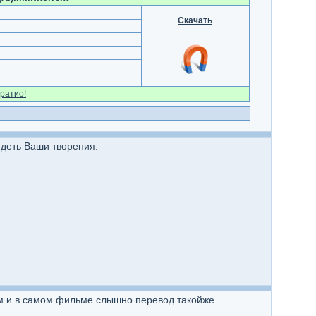
Скачать
ратио!
идеть Ваши творения.
ом и в самом фильме слышно перевод такойже.