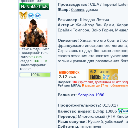
Uploader 100+
Производство:
США / Imperial Enter
Жанр:
боевик
, драма
Режиссер:
Шелдон Леттич
Актеры:
Жан-Клод Ван Дамм, Харрис
Брайан Томпсон, Войо Горич, Мишел
Описание:
Узнав, что его брат в Ло
французского иностранного легиона
Стаж: 4 года 3 мес.
Скрываясь от двух боевиков-легионе
Сообщений: 1959
своего желания становится участни
Ratio:
957.839
голыми руками для развлечения бога
Раздал:
166.1 TB
Поблагодарили:
183325
6.2
43,501
/10
100%
Возраст:
18+
(зрителям, достигшим 18 лет. зап
Рейтинг MPAA:
R
(лицам до 17 лет обязательн
Релиз от:
Scorpion 1986
Продолжительность:
01:50:17
Качество видео:
BDRip 1080p
Перевод:
Многоголосый (РТР, Kinotea
Язык озвучки:
Русский, узбекский, 
Субтитры:
отсутствуют