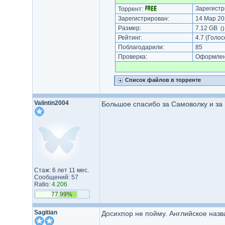
Зарегистр
Торрент:
Зарегистрирован:
14 Мар 20
Размер:
7.12 GB
(
Рейтинг:
4.7
(Голос
Поблагодарили:
85
Проверка:
Оформлени
Список файлов в торренте
Valintin2004
Большое спасибо за Самоволку и за 
Стаж: 6 лет 11 мес.
Сообщений: 57
Ratio:
4.206
77.99%
Sagitian
Досихпор не пойму. Английское наз