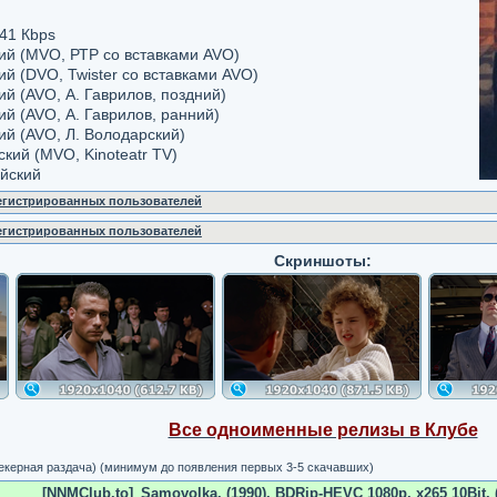
41 Кbps
кий (MVO, РТР cо вставками AVO)
кий (DVO, Twister cо вставками AVO)
ий (AVO, А. Гаврилов, поздний)
ий (AVO, А. Гаврилов, ранний)
кий (AVO, Л. Володарский)
ский (MVO, Kinoteatr TV)
ийский
регистрированных пользователей
регистрированных пользователей
Скриншоты:
Все одноименные релизы в Клубе
рекерная раздача) (минимум до появления первых 3-5 скачавших)
[NNMClub.to]_Samovolka. (1990). BDRip-HEVC 1080p. x265 10Bit. (