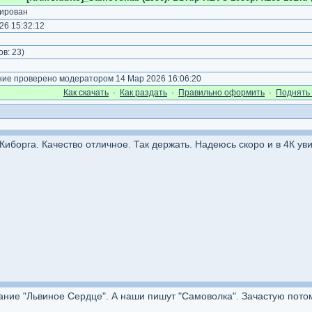
ирован
26 15:32:12
)
ов:
23
)
е проверено модератором 14 Мар 2026 16:06:20
Как cкачать
·
Как раздать
·
Правильно оформить
·
Поднять 
Киборга. Качество отличное. Так держать. Надеюсь скоро и в 4К ув
вание "Львиное Сердце". А наши пишут "Самоволка". Зачастую пот