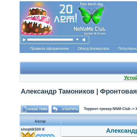
Правила оформления
Обход блокировок
Популярн
Усто
Александр Тамоников | Фронтовая р
Торрент-трекер NNM-Club
->
Автор
sinoptik500
®
Александр