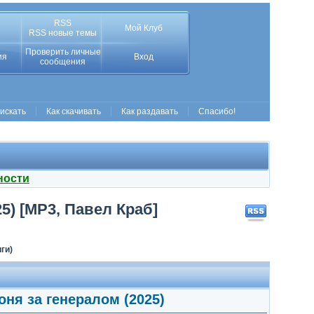
RSS
Мой Клуб
RSS новые темы
Проверить личные
ия
Вход
сообщения
 искать
Как скачивать
Как раздавать
Спасибо!
ности
5) [MP3, Павел Краб]
ги)
оня за генералом (2025)