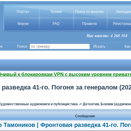
Портал
Трекер
Поиск по форуму
Закладки
Форум
FAQ
Правила
Регистрац
Нас вместе: 4 268 354
ое
Поиск :
Как
йчивый к блокировкам VPN с высоким уровнем приват
азведка 41-го. Погоня за генералом (202
Художественные аудиокниги и публицистика
->
Детектив, Боевик (аудиокни
Сообщение
 Тамоников | Фронтовая разведка 41-го. Пог