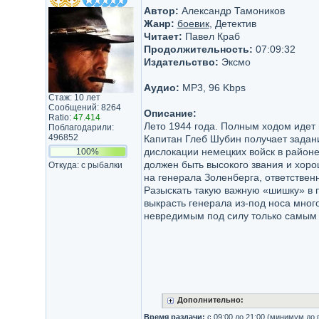
Автор:
Александр Тамоников
Жанр:
боевик
, Детектив
Читает:
Павел Краб
Продолжительность:
07:09:32
Издательство:
Эксмо
Аудио:
MP3, 96 Kbps
Стаж: 10 лет
Сообщений: 8264
Описание:
Ratio:
47.414
Лето 1944 года. Полным ходом идет 
Поблагодарили:
496852
Капитан Глеб Шубин получает задан
дислокации немецких войск в районе
100%
должен быть высокого звания и хоро
Откуда: с рыбалки
на генерала Золенберга, ответствен
Разыскать такую важную «шишку» в 
выкрасть генерала из-под носа мног
невредимым под силу только самы
Дополнительно:
Время раздачи:
с 09:00 до 21:00 (минимум до