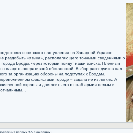
подготовка советского наступления на Западной Украине.
ие раздобыть «языка», располагающего точными сведениями о
 города Броды, через который пойдут наши войска. Пленный
шо владеть оперативной обстановкой. Выбор разведчиков пал
ного за организацию обороны на подступах к Бродам.
переполненном фашистами городе – задача не из легких. А
очисленной охраны и доставить его в штаб армии целым и
м отчаянным…
 появления первых 3-5 скачавших)