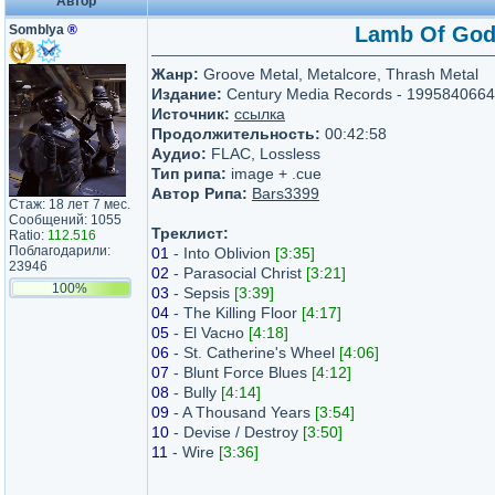
Автор
Somblya
®
Lamb Of God -
Жанр:
Groove Metal, Metalcore, Thrash Metal
Издание:
Century Media Records - 199584066
Источник:
ссылка
Продолжительность:
00:42:58
Аудио:
FLAC, Lossless
Тип рипа:
image + .cue
Автор Рипа:
Bars3399
Стаж: 18 лет 7 мес.
Сообщений: 1055
Треклист:
Ratio:
112.516
Поблагодарили:
01
- Into Oblivion
[3:35]
23946
02
- Parasocial Christ
[3:21]
100%
03
- Sepsis
[3:39]
04
- The Killing Floor
[4:17]
05
- El Vacнo
[4:18]
06
- St. Catherine's Wheel
[4:06]
07
- Blunt Force Blues
[4:12]
08
- Bully
[4:14]
09
- A Thousand Years
[3:54]
10
- Devise / Destroy
[3:50]
11
- Wire
[3:36]