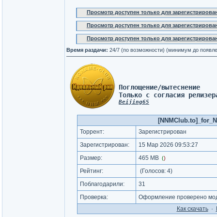
Просмотр доступен только для зарегистрирова
Просмотр доступен только для зарегистрирова
Просмотр доступен только для зарегистрирова
Время раздачи:
24/7 (по возможности) (минимум до появл
Поглощение/вытеснение 
Только с согласия релизер
Beijing65
[NNMClub.to]_for_N
Торрент:
Зарегистрирован
Зарегистрирован:
15 Мар 2026 09:53:27
Размер:
465 MB
(
)
Рейтинг:
(Голосов:
4
)
Поблагодарили:
31
Проверка:
Оформление проверено мод
Как cкачать
·