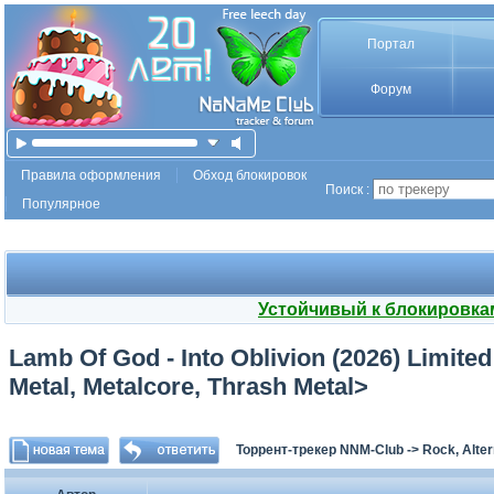
Портал
Форум
Правила оформления
Обход блокировок
Поиск :
Популярное
Устойчивый к блокировка
Lamb Of God - Into Oblivion (2026) Limite
Metal, Metalcore, Thrash Metal>
Торрент-трекер NNM-Club
->
Rock, Alter