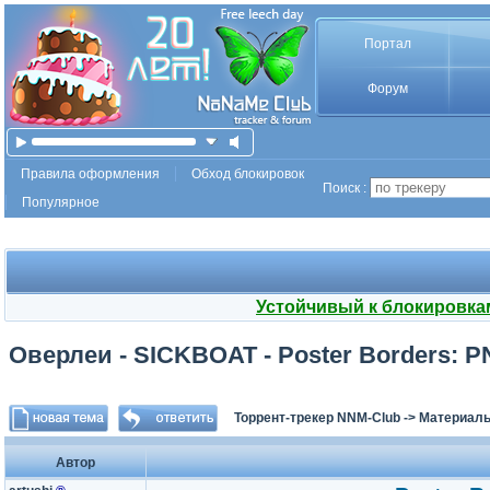
Портал
Форум
Правила оформления
Обход блокировок
Поиск :
Популярное
Устойчивый к блокировка
Оверлеи - SICKBOAT - Poster Borders: P
Торрент-трекер NNM-Club
->
Материалы
Автор