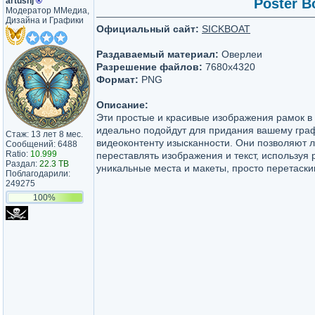
artushj
®
Poster B
Модератор ММедиа,
Дизайна и Графики
Официальный сайт:
SICKBOAT
Раздаваемый материал:
Оверлеи
Разрешение файлов:
7680x4320
Формат:
PNG
Описание:
Эти простые и красивые изображения рамок 
идеально подойдут для придания вашему гра
Стаж: 13 лет 8 мес.
видеоконтенту изысканности. Они позволяют л
Сообщений: 6488
Ratio:
10.999
переставлять изображения и текст, используя
Раздал:
22.3 TB
уникальные места и макеты, просто перетаски
Поблагодарили:
249275
100%