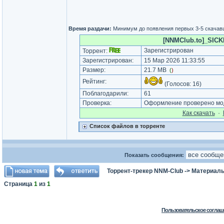
Время раздачи:
Минимум до появления первых 3-5 скача
[NNMClub.to]_SICKB
Зарегистрирован
Торрент:
Зарегистрирован:
15 Мар 2026 11:33:55
Размер:
21.7 MB
(
)
Рейтинг:
(Голосов:
16
)
Поблагодарили:
61
Проверка:
Оформление проверено мод
Как cкачать
·
Список файлов в торренте
Показать сообщения:
Торрент-трекер NNM-Club
->
Материалы
Страница
1
из
1
Пользовательское соглаш