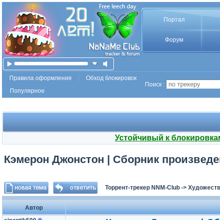
Портал
Форум
Правила оформления
Обход блокировок
Поиск :
Популярное
Устойчивый к блокировка
Кэмерон Джонстон | Сборник произведени
Торрент-трекер NNM-Club
->
Художеств
Автор