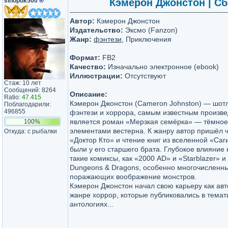
sinoptik500
®
Кэмерон Джонстон | Сбо
Автор:
Кэмерон Джонстон
Издательство:
Эксмо (Fanzon)
Жанр:
фэнтези
, Приключения
Формат:
FB2
Качество:
Изначально электронное (ebook)
Иллюстрации:
Отсутствуют
Стаж: 10 лет
Сообщений: 8264
Описание:
Ratio:
47.415
Кэмерон Джонстон (Cameron Johnston) — шот
Поблагодарили:
496855
фэнтези и хоррора, самым известным произве
является роман «Мерзкая семёрка» — тёмное
100%
элементами вестерна. К жанру автор пришёл 
Откуда: с рыбалки
«Доктор Кто» и чтение книг из вселенной «Саг
были у его старшего брата. Глубокое влияние 
такие комиксы, как «2000 AD» и «Starblazer» и
Dungeons & Dragons, особенно многочисленн
поражающих воображение монстров.
Кэмерон Джонстон начал свою карьеру как авт
жанре хоррор, которые публиковались в темат
антологиях...