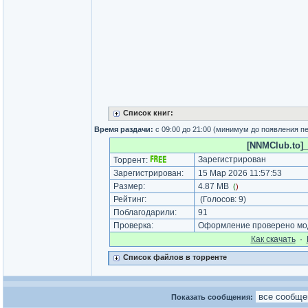
Список книг:
Время раздачи:
с 09:00 до 21:00 (минимум до появления п
[NNMClub.to]_
Зарегистрирован
Торрент:
Зарегистрирован:
15 Мар 2026 11:57:53
Размер:
4.87 MB
(
)
Рейтинг:
(Голосов:
9
)
Поблагодарили:
91
Проверка:
Оформление проверено мод
Как cкачать
·
Список файлов в торренте
Показать сообщения: