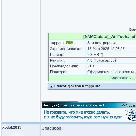
Вре
[NNMClub.to]_WinTools.net 
Зарегистрирован
Торрент:
Зарегистрирован:
15 Мар 2026 18:36:25
Размер:
2.3 MB
(
)
Рейтинг:
4.8
(Голосов:
68
)
Поблагодарили:
219
Проверка:
Оформление проверено мод
Как cкачать
·
Список файлов в торренте
_________________
xodok2013
Спасибо!!!