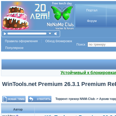
Портал
Форум
Правила оформления
Обход блокировок
Поиск :
Популярное
Устойчивый к блокировка
WinTools.net Premium 26.3.1 Premium RePa
Торрент-трекер NNM-Club
->
Архив тор
Автор