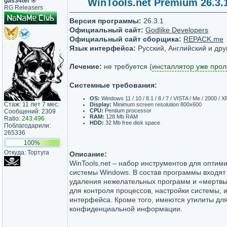
gas34ter
®
WinTools.net Premium 26.3.1
RG Releasers
Версия программы:
26.3.1
Официальный сайт:
Godlike Developers
Официальный сайт сборщика:
REPACK.me
Язык интерфейса:
Русский, Английский и дру
Лечение:
не требуется (
инсталлятор уже про
Системные требования:
OS:
Windows 11 / 10 / 8.1 / 8 / 7 / VISTA / Me / 2000 / X
Стаж: 11 лет 7 мес.
Display:
Minimum screen resolution 800x600
CPU:
Pentium processor
Сообщений: 2309
RAM:
128 Mb RAM
Ratio:
243.496
HDD:
32 Mb free disk space
Поблагодарили:
265336
100%
Откуда: Тортуга
Описание:
WinTools.net – набор инструментов для опти
системы Windows. В состав программы входят
удаления нежелательных программ и «мертвых
для контроля процессов, настройки системы, 
интерфейса. Кроме того, имеются утилиты дл
конфиденциальной информации.