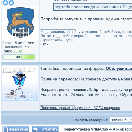
портабл после ввода ключа пишит 21 де
Попробуйте запустить с правами администрато
_________________
Когда уходишь на войну мальчишкой, тобой владеет в
Потом, когда тебя в первый раз тяжело ранят, эта ил
(Эрнест Хемингуэй).
Стаж: 15 лет 1 мес.
Click
Сообщений: 728
Ratio:
5.602
100%
Топик был перенесен из форума
Обслуживан
Причина переноса: На трекере доступна нова
Исправил релиз - напиши ЛС
lipi
, дав ссылку на р
Если нет ответа 24 часа - нажми на кнопку "Обра
_________________
Перечень правил оформления ВСЕХ разделов
Показать сообщения:
Торрент-трекер NNM-Club
->
Архив тор