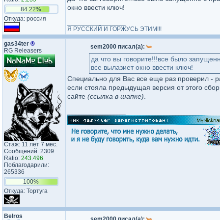
окно ввести ключ!
84.22%
Откуда: россия
_________________
Я РУССКИЙ И ГОРЖУСЬ ЭТИМ!!!
gas34ter
®
sem2000 писал(а):
RG Releasers
да что вы говорите!!!все было запущен
все вылазиет окно ввести ключ!
Специально для Вас все еще раз проверил - р
если стояла предыдущая версия от этого сбор
сайте
(ссылка в шапке)
.
_________________
Стаж: 11 лет 7 мес.
Сообщений: 2309
Ratio:
243.496
Поблагодарили:
265336
100%
Откуда: Тортуга
Belros
sem2000 писал(а):