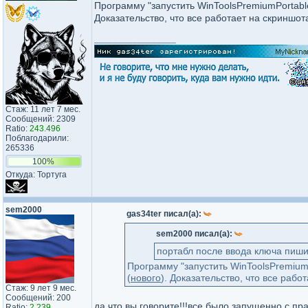
Программу "запустить WinToolsPremiumPortab
Доказательство, что все работает на скриншот
_________________
Стаж: 11 лет 7 мес.
Сообщений: 2309
Ratio:
243.496
Поблагодарили:
265336
100%
Откуда: Тортуга
sem2000
gas34ter писал(а):
sem2000 писал(а):
портабл после ввода ключа пишит
Программу "запустить WinToolsPremium
(
нового
). Доказательство, что все рабо
Стаж: 9 лет 9 мес.
Сообщений: 200
да что вы говорите!!!все было запущенно с пр
Ratio:
2.239