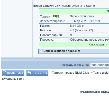
Время раздачи:
24/7 (мультитрекерная раздача)
[N
Зарегистрирован
Торрент:
Зарегистрирован:
16 Мар 2026 13:37:29
Размер:
5.24 GB
(
)
Рейтинг:
4.3
(Голосов:
27
)
Поблагодарили:
90
Проверка:
Оформление проверено мод
Как cкачать
·
Список файлов в торренте
Показать сообщения:
Торрент-трекер NNM-Club
->
Театр и М
Страница
1
из
1
Пользовательское соглаш