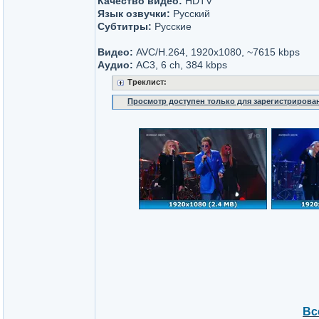
Качество видео:
HDTV
Язык озвучки:
Русский
Субтитры:
Русские
Видео:
AVC/H.264, 1920x1080, ~7615 kbps
Аудио:
AC3, 6 ch, 384 kbps
Треклист:
Просмотр доступен только для зарегистрирова
Вс