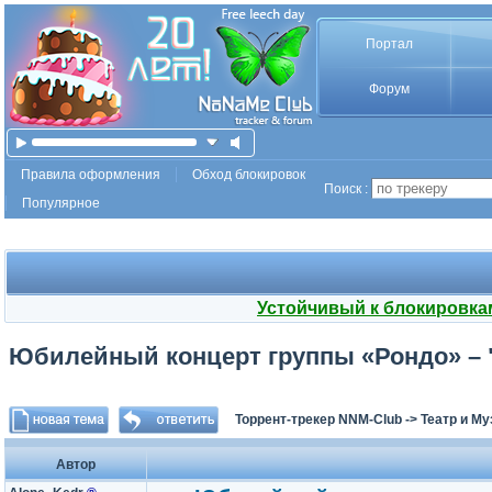
Портал
Форум
Правила оформления
Обход блокировок
Поиск :
Популярное
Устойчивый к блокировка
Юбилейный концерт группы «Рондо» – "На
Торрент-трекер NNM-Club
->
Театр и М
Автор