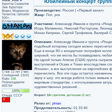
Alone_Kedr
®
Юбилейный концерт группы 
Куратор Сериалов
Зам. Куратора
Производство:
Россия | «Первый канал»
Видео, Модератор
Талантов, Uploader
Жанр:
Поп, рок
500+,
DJ Настроения
Участники:
Александр Иванов и группа «Ронд
Игорь Матвиенко, Николай Расторгуев, Леонид 
Монах Киприан, Сергей Трофимов, Валерий 
Описание:
Александр Иванов и группа «Рондо
подобный которому сегодня можно пересчитат
Еще в конце 80-х концертная география колле
широкой, что им могла бы позавидовать люба
На одной только Аляске (США) группа сыграла
выступлений в Осаке и Токио впоследствии с
Японии», а все выступления на европейских ф
Стаж: 12 лет 2 мес.
перечислить. Все эти годы остается неизменн
Сообщений: 23201
звуку и шоу: это всегда работа только живьем
Ratio:
15K
мировым стандартам, с использованием актуа
Поблагодарили:
805784
художественных решений...
100%
Возраст:
12+
(зрителям, достигшим 12 лет)
Откуда: CCCP
Релиз от:
ylnian
Продолжительность:
01:33:40