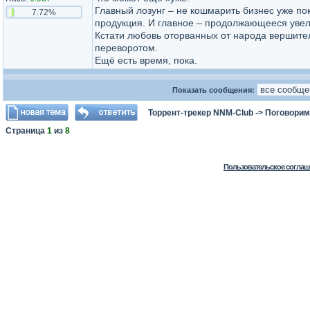
Главный лозунг – не кошмарить бизнес уже по
7.72%
продукция. И главное – продолжающееся увел
Кстати любовь оторванных от народа вершител
переворотом.
Ещё есть время, пока.
Показать сообщения:
Торрент-трекер NNM-Club
->
Поговорим
Страница
1
из
8
Пользовательское соглаш