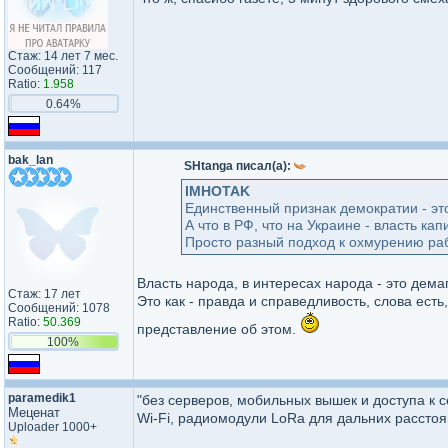
Стаж: 14 лет 7 мес.
Сообщений: 117
Ratio:
1.958
0.64%
bak_lan
SHtanga писал(а):
IMHOTAK
Единственный признак демократии - это
А что в РФ, что на Украине - власть ка
Просто разный подход к охмурению ра
Власть народа, в интересах народа - это дема
Стаж: 17 лет
Это как - правда и справедливость, слова есть,
Сообщений: 1078
Ratio:
50.369
представление об этом.
100%
paramedik1
"без серверов, мобильных вышек и доступа к с
Меценат
Wi‑Fi, радиомодули LoRa для дальних расстоя
Uploader 1000+