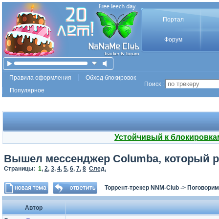
Портал
Форум
Правила оформления
Обход блокировок
Поиск :
Популярное
Устойчивый к блокировка
Вышел мессенджер Columba, который ра
Страницы:
1
,
2
,
3
,
4
,
5
,
6
,
7
,
8
След.
Торрент-трекер NNM-Club
->
Поговорим
Автор