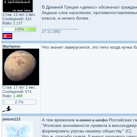
В Древней Греции «демос» обозначал граждан,
бедные слои населения, противопоставляемые 
Стаж: 13 лет 2 мес.
класса, и ничего более.
Сообщений: 324
Ratio:
2.137
_________________
100%
27.11.1982
Warhamer
Что значит завирусился, это типо когда кучка 
Стаж: 17 лет 2 мес.
Сообщений: 574
Ratio:
1.488
2.7%
jonson123
А тем временем
в замке у шефа
Российская газ
"Иллюзия анонимности привела в мессенджер (
формировать угрозы нашему обществу." (С)
Что ж, спасибо газете, 5 минут здорового сме