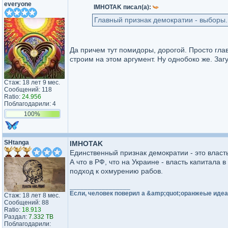
everyone
IMHOTAK писал(а):
Главный признак демократии - выборы.
Да причем тут помидоры, дорогой. Просто гла
строим на этом аргумент. Ну однобоко же. Заг
Стаж: 18 лет 9 мес.
Сообщений: 118
Ratio:
24.956
Поблагодарили: 4
100%
SHtanga
IMHOTAK
Единственный признак демократии - это власт
А что в РФ, что на Украине - власть капитала 
подход к охмурению рабов.
_________________
Если, человек поверил а &amp;quot;оранжеые идеал
Стаж: 18 лет 8 мес.
Сообщений: 88
Ratio:
18.913
Раздал:
7.332 TB
Поблагодарили: