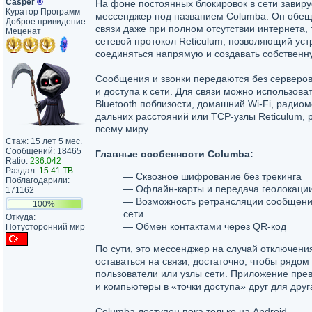
Casper
®
На фоне постоянных блокировок в сети завир
Куратор Программ
мессенджер под названием Columba. Он обещ
Доброе привидение
связи даже при полном отсутствии интернета, 
Меценат
сетевой протокол Reticulum, позволяющий ус
соединяться напрямую и создавать собственн
Сообщения и звонки передаются без серверо
и доступа к сети. Для связи можно использова
Bluetooth поблизости, домашний Wi‑Fi, радио
дальних расстояний или TCP‑узлы Reticulum,
всему миру.
Стаж: 15 лет 5 мес.
Сообщений: 18465
Главные особенности Columba:
Ratio:
236.042
Раздал:
15.41 TB
— Сквозное шифрование без трекинга
Поблагодарили:
— Офлайн‑карты и передача геолокаци
171162
— Возможность ретрансляции сообщени
100%
сети
Откуда:
— Обмен контактами через QR‑код
Потусторонний мир
По сути, это мессенджер на случай отключени
оставаться на связи, достаточно, чтобы рядом
пользователи или узлы сети. Приложение пр
и компьютеры в «точки доступа» друг для друг
Columba доступен пока только на
Android
.