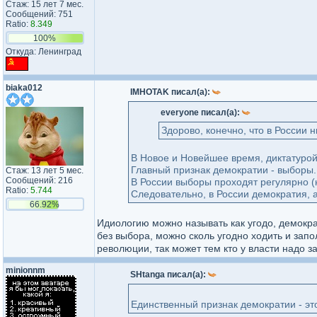
Стаж: 15 лет 7 мес.
Сообщений: 751
Ratio:
8.349
100%
Откуда: Ленинград
biaka012
IMHOTAK писал(а):
everyone писал(а):
Здорово, конечно, что в России н
В Новое и Новейшее время, диктатурой
Главный признак демократии - выборы.
Стаж: 13 лет 5 мес.
Сообщений: 216
В России выборы проходят регулярно (
Ratio:
5.744
Следовательно, в России демократия, а 
66.92%
Идиологию можно называть как угодо, демократ
без выбора, можно сколь угодно ходить и запол
революции, так может тем кто у власти надо 
minionnm
SHtanga писал(а):
Единственный признак демократии - это