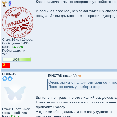
Какое замечательное следящее устройство по
И большая просьба, без семантических споров
некуда. И чем дальше, тем география дискред
Стаж: 16 лет 10 мес.
Сообщений: 5436
Ratio:
132.888
Поблагодарили:
2910
100%
UGON-15
IMHOTAK писал(а):
Очень активно начали эти меш-сети пр
Понятно почему: выборы скоро.
Вы конечно правы, но это лишний раз доказыва
Главное это образование и воспитание, и ещё
приводит к хаосу.
Стаж: 11 лет 5 мес.
А одними обещаниями и тем как ухудшается п
Сообщений: 758
что может ещё хуже.
Ratio:
6.987