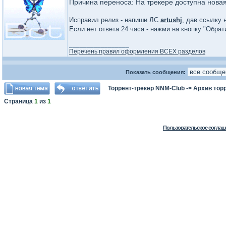
Причина переноса: На трекере доступна нова
Исправил релиз - напиши ЛС
artushj
, дав ссылку 
Если нет ответа 24 часа - нажми на кнопку "Обра
_________________
Перечень правил оформления ВСЕХ разделов
Показать сообщения:
Торрент-трекер NNM-Club
->
Архив тор
Страница
1
из
1
Пользовательское соглаш