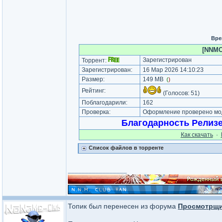
Вре
[NNMCl
Зарегистрирован
Торрент:
Зарегистрирован:
16 Мар 2026 14:10:23
Размер:
149 MB
(
)
Рейтинг:
(Голосов:
51
)
Поблагодарили:
162
Проверка:
Оформление проверено мод
Благодарность Релиз
Как cкачать
·
Список файлов в торренте
_________________
Топик был перенесен из форума
Просмотрщи