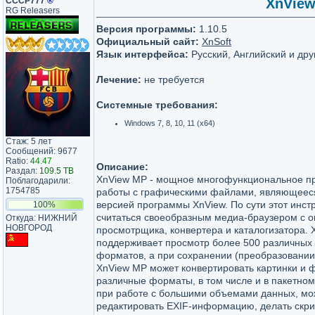
СССР777
®
XnView 
RG Releasers
Версия программы:
1.10.5
Официальный сайт:
XnSoft
Язык интерфейса:
Русский, Английский и дру
Лечение:
не требуется
Системные требования:
Windows 7, 8, 10, 11 (x64)
Стаж: 5 лет
Сообщений: 9677
Ratio:
44.47
Описание:
Раздал:
109.5 TB
XnView MP - мощное многофункциональное п
Поблагодарили:
1754785
работы с графическими файлами, являющеес
версией программы XnView. По сути этот инст
100%
считаться своеобразным медиа-браузером с 
Откуда: НИЖНИЙ
НОВГОРОД
просмотрщика, конвертера и каталогизатора.
поддерживает просмотр более 500 различных
форматов, а при сохранении (преобразовании)
XnView MP может конвертировать картинки и 
различные форматы, в том числе и в пакетном
при работе с большими объемами данных, мо
редактировать EXIF-информацию, делать скри