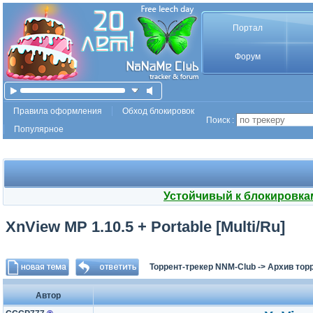
Портал
Форум
Правила оформления
Обход блокировок
Поиск :
Популярное
Устойчивый к блокировка
XnView MP 1.10.5 + Portable [Multi/Ru]
Торрент-трекер NNM-Club
->
Архив тор
Автор