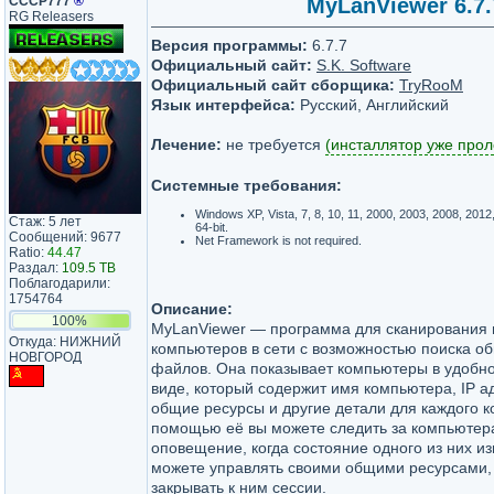
СССР777
®
MyLanViewer 6.7.
RG Releasers
Версия программы:
6.7.7
Официальный сайт:
S.K. Software
Официальный сайт сборщика:
TryRooM
Язык интерфейса:
Русский, Английский
Лечение:
не требуется
(инсталлятор уже прол
Системные требования:
Windows XP, Vista, 7, 8, 10, 11, 2000, 2003, 2008, 2012,
Стаж: 5 лет
64-bit.
Сообщений: 9677
Net Framework is not required.
Ratio:
44.47
Раздал:
109.5 TB
Поблагодарили:
1754764
Описание:
100%
MyLanViewer — программа для сканирования 
Откуда: НИЖНИЙ
компьютеров в сети с возможностью поиска о
НОВГОРОД
файлов. Она показывает компьютеры в удобн
виде, который содержит имя компьютера, IP а
общие ресурсы и другие детали для каждого 
помощью её вы можете следить за компьютера
оповещение, когда состояние одного из них и
можете управлять своими общими ресурсами,
закрывать к ним сессии.