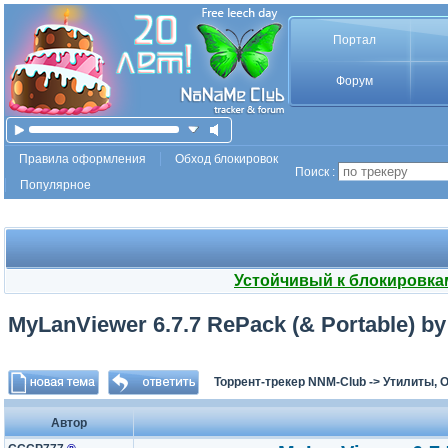
Портал
Форум
Правила оформления
Обход блокировок
Поиск :
Популярное
Устойчивый к блокировка
MyLanViewer 6.7.7 RePack (& Portable) b
Торрент-трекер NNM-Club
->
Утилиты, 
Автор