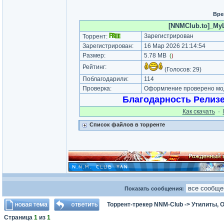
Вре
[NNMClub.to]_MyL
Зарегистрирован
Торрент:
Зарегистрирован:
16 Мар 2026 21:14:54
Размер:
5.78 MB
(
)
Рейтинг:
(Голосов:
29
)
Поблагодарили:
114
Проверка:
Оформление проверено мод
Благодарность Релиз
Как cкачать
·
Список файлов в торренте
_________________
Показать сообщения:
Торрент-трекер NNM-Club
->
Утилиты, 
Страница
1
из
1