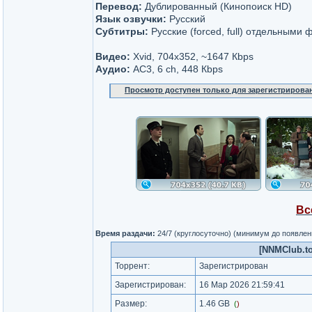
Перевод:
Дублированный (Кинопоиск HD)
Язык озвучки:
Русский
Субтитры:
Русские (forced, full) отдельными
Видео:
Xvid, 704x352, ~1647 Кbps
Аудио:
AC3, 6 ch, 448 Кbps
Просмотр доступен только для зарегистрирова
Вс
Время раздачи:
24/7 (круглосуточно) (минимум до появлен
[NNMClub.to
Торрент:
Зарегистрирован
Зарегистрирован:
16 Мар 2026 21:59:41
Размер:
1.46 GB
(
)