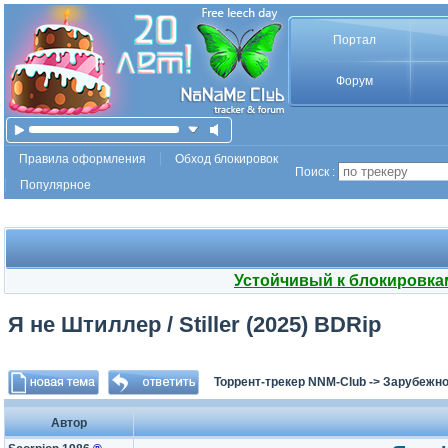
Портал
Форум
Правила оформления
Обход блокировок
Поиск :
Популярное
Устойчивый к блокировка
Я не Штиллер / Stiller (2025) BDRip
Торрент-трекер NNM-Club
->
Зарубежно
Автор