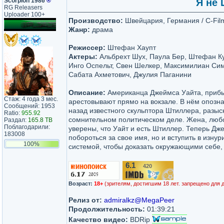
Scorpion 1986
®
Я не 
RG Releasers
Uploader 100+
Производство:
Швейцария, Германия / C-Fil
Жанр:
драма
Режиссер:
Штефан Хаупт
Актеры:
Альбрехт Шух, Паула Бер, Штефан Ку
Инго Оспельт, Свен Шелкер, Максимилиан Си
Сабата Ахметович, Джулия Паганини
Описание:
Американца Джеймса Уайта, прибы
Стаж: 4 года 3 мес.
арестовывают прямо на вокзале. В нём опозн
Сообщений: 1953
назад известного скульптора Штиллера, разыс
Ratio:
955.92
сомнительном политическом деле. Жена, любо
Раздал:
165.8 TB
Поблагодарили:
уверены, что Уайт и есть Штиллер. Теперь Дж
183008
побороться за свое имя, но и вступить в изнур
100%
системой, чтобы доказать окружающими себе, 
6.1
420
/10
Возраст:
18+
(зрителям, достигшим 18 лет. запрещено для 
Релиз от:
admiralkz@MegaPeer
Продолжительность:
01:39:21
Качество видео:
BDRip