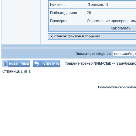
Рейтинг:
(Голосов:
4
)
Поблагодарили:
26
Проверка:
Оформление проверено мод
Как cкачать
·
Список файлов в торренте
Показать сообщения:
Торрент-трекер NNM-Club
->
Зарубежно
Страница
1
из
1
Пользовательское соглаш