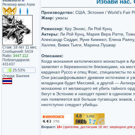
vitolinform
®
Избави нас. 
Релизер кино Азии
Производство:
США, Эстония / World's Fair Pi
Жанр:
ужасы
Режиссер:
Кру Эннис, Ли Рой Кунц
Актеры:
Ли Рой Кунц, Мария Вера Ратти, Том
Александр Сиддиг, Яуне Киммел, Елена Раяпу,
Халлик, Вивек Тьяги, Марина Пушкар
Стаж: 18 лет 11 мес.
Сообщений: 5419
Описание:
Ratio:
3447.112
Поблагодарили:
Когда монахиня католического монастыря в Ар
431437
заявляет о беременности близнецами, на мес
25.53%
кардинал Руссо и отец Фокс, специалисты по 
Откуда: Бангкок
Они расшифровывают древние источники и узн
младенцев будет Мессией, а другой — Антихр
монахиню от желающего её убить тайного орд
бегут в Эстонию и находят приют в одиноком 
них появляется всё больше пугающих знаков, 
неотступно следуют убийцы.
4.8
3,050
/10
Возраст:
18+
(зрителям, достигшим 18 лет. запрещено для 