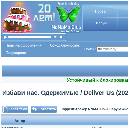
Портал
Форум
Правила оформления
Обход блокировок
Поиск :
Популярное
Устойчивый к блокировка
Избави нас. Одержимые / Deliver Us (202
Торрент-трекер NNM-Club
->
Зарубежно
Автор