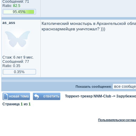
Сообщений: 71
Ratio:
82.5
95.45%
as_ass
Католический монастырь в Архангельской обла
красноармейцев уничтожал? )))
Стаж: 6 лет 9 мес.
Сообщений: 77
Ratio: 0.35
0.35%
Показать сообщения:
Торрент-трекер NNM-Club
->
Зарубежно
Страница
1
из
1
Пользовательское соглаш