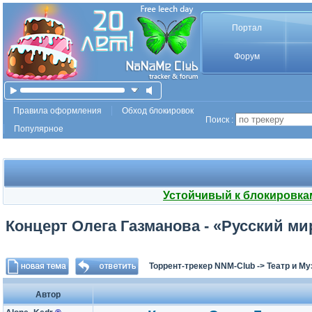
Портал
Форум
Правила оформления
Обход блокировок
Поиск :
Популярное
Устойчивый к блокировка
Концерт Олега Газманова - «Русский мир
Торрент-трекер NNM-Club
->
Театр и М
Автор