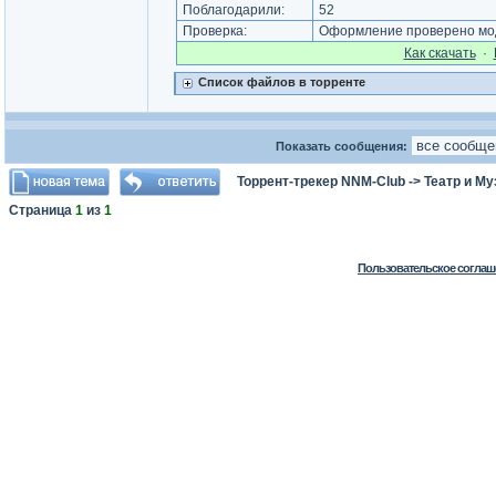
Поблагодарили:
52
Проверка:
Оформление проверено мод
Как cкачать
·
Список файлов в торренте
Показать сообщения:
Торрент-трекер NNM-Club
->
Театр и М
Страница
1
из
1
Пользовательское соглаш