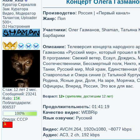
Alone_Kedr
®
Концерт Олега Газманов
Куратор Сериалов
Зам. Куратора
Производство:
Россия | «Первый канал»
Видео, Модератор
Талантов, Uploader
Жанр:
Поп
500+,
DJ Настроения
Участники:
Олег Газманов, Shaman, Татьяна К
Барбарики
Описание:
Телеверсия концерта народного ар
Газманова «Русский мир», который прошел в 
В программе: Свежий ветер, Есаул, Дождись, 
Соотечественники, Бессмертный полк, Никто, 
Танки, Русский мир, Мой храм, Единственная
Ставрополье и Озера синие (с Татьяной Курту
Родина, Ясные дни, Доля, На заре, Морячка, 
Офицеры, Вперед, Россия, Это все для вас.
Стаж: 12 лет 2 мес.
Сообщений: 23241
Возраст:
12+
(зрителям, достигшим 12 лет)
Ratio:
15K
Поблагодарили:
Продолжительность:
01:41:19
806537
Качество видео:
WEBRip
100%
Язык озвучки:
Русский
Откуда: CCCP
Видео:
AVC/H.264, 1920x1080, ~8077 kbps
Аудио:
AC3, 2 ch, 192 kbps