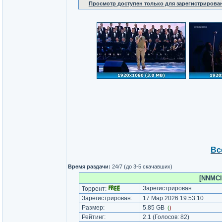
Просмотр доступен только для зарегистрирова
Вс
Время раздачи:
24/7 (до 3-5 скачавших)
[NNMCl
Зарегистрирован
Торрент:
Зарегистрирован:
17 Мар 2026 19:53:10
Размер:
5.85 GB
(
)
Рейтинг:
2.1
(Голосов:
82
)