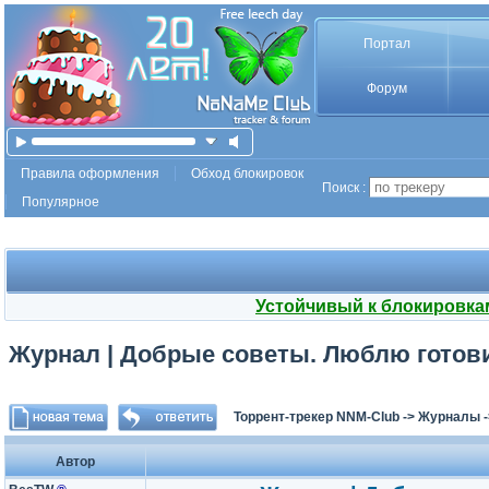
Портал
Форум
Правила оформления
Обход блокировок
Поиск :
Популярное
Устойчивый к блокировка
Журнал | Добрые советы. Люблю готовит
Торрент-трекер NNM-Club
->
Журналы
Автор