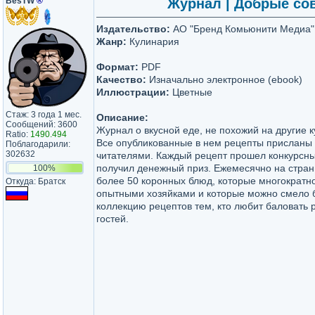
BesTW
®
Журнал | Добрые сов
Издательство:
АО "Бренд Комьюнити Медиа"
Жанр:
Кулинария
Формат:
PDF
Качество:
Изначально электронное (ebook)
Иллюстрации:
Цветные
Стаж: 3 года 1 мес.
Описание:
Сообщений: 3600
Журнал о вкусной еде, не похожий на другие 
Ratio:
1490.494
Все опубликованные в нем рецепты присланы
Поблагодарили:
302632
читателями. Каждый рецепт прошел конкурсный
получил денежный приз. Ежемесячно на стра
100%
более 50 коронных блюд, которые многократн
Откуда: Братск
опытными хозяйками и которые можно смело б
коллекцию рецептов тем, кто любит баловать 
гостей.