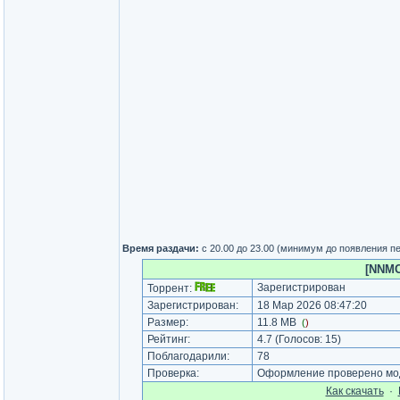
Время раздачи:
с 20.00 до 23.00 (минимум до появления п
[NNMCl
Зарегистрирован
Торрент:
Зарегистрирован:
18 Мар 2026 08:47:20
Размер:
11.8 MB
(
)
Рейтинг:
4.7
(Голосов:
15
)
Поблагодарили:
78
Проверка:
Оформление проверено мод
Как cкачать
·