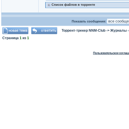
Список файлов в торренте
Показать сообщения:
Торрент-трекер NNM-Club
->
Журналы
Страница
1
из
1
Пользовательское соглаш