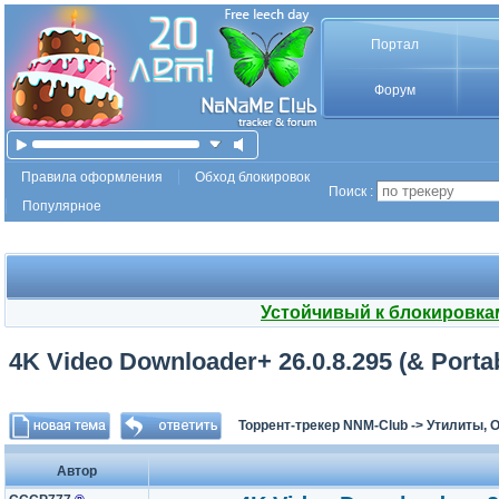
Портал
Форум
Правила оформления
Обход блокировок
Поиск :
Популярное
Устойчивый к блокировка
4K Video Downloader+ 26.0.8.295 (& Portab
Торрент-трекер NNM-Club
->
Утилиты, 
Автор