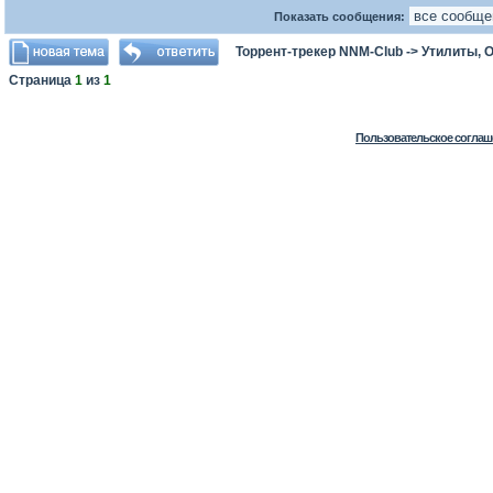
Показать сообщения:
Торрент-трекер NNM-Club
->
Утилиты, 
Страница
1
из
1
Пользовательское соглаш