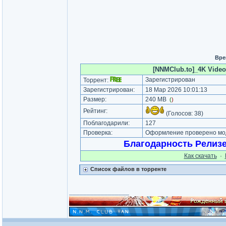
Вре
[NNMClub.to]_4K Video 
Зарегистрирован
Торрент:
Зарегистрирован:
18 Мар 2026 10:01:13
Размер:
240 MB
(
)
Рейтинг:
(Голосов:
38
)
Поблагодарили:
127
Проверка:
Оформление проверено мод
Благодарность Релиз
Как cкачать
·
Список файлов в торренте
_________________