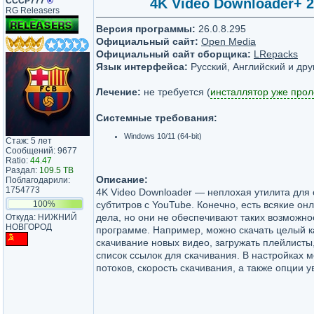
СССР777
®
4K Video Downloader+ 26
RG Releasers
Версия программы:
26.0.8.295
Официальный сайт:
Open Media
Официальный сайт сборщика:
LRepacks
Язык интерфейса:
Русский, Английский и дру
Лечение:
не требуется (
инсталлятор уже про
Системные требования:
Windows 10/11 (64-bit)
Стаж: 5 лет
Сообщений: 9677
Ratio:
44.47
Раздал:
109.5 TB
Описание:
Поблагодарили:
1754773
4K Video Downloader — неплохая утилита для 
100%
субтитров с YouTube. Конечно, есть всякие он
дела, но они не обеспечивают таких возможнос
Откуда: НИЖНИЙ
НОВГОРОД
программе. Например, можно скачать целый к
скачивание новых видео, загружать плейлисты
список ссылок для скачивания. В настройках 
потоков, скорость скачивания, а также опции 