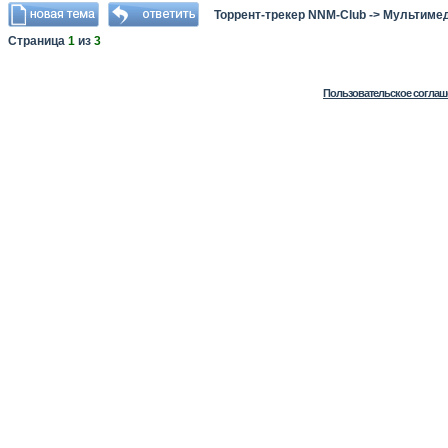
Торрент-трекер NNM-Club
->
Мультимед
Страница
1
из
3
Пользовательское соглаш