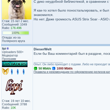
С дико неудобной библиотекой, в сравнении с 
Я как-то хотел было поностальгировать, и был 
знакомился.
Но нет. Даже громкость ASUS Strix Soar - ASIO н
Стаж: 15 лет 2 мес.
Сообщений: 1049
Ratio:
176.496
100%
Откуда: из-за
Полярного круга
lipi
®
DieserWelt
Uploaders 500+
Если бы Ваш комментарий был в раздаче, посв
Модератор
Программ
_________________
Опыт. Он либо приходит с годами. Либо не приходит 
50 Mbit/s
1000 Mbit/s
Правила и рекомендации по оформлению релизов ка
Стаж: 19 лет 10 мес.
Сообщений: 3788
Ratio:
10K