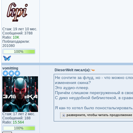
Стаж: 19 лет 10 мес.
Сообщений: 3788
Ratio:
10K
Поблагодарили:
201080
100%
vomitting
DieserWelt писал(а):
Не сочтите за флуд, но - что можно сл
изменения скина?
Это аудио-плеер.
Причём слишком перегруженный в свое
С дико неудобной библиотекой, в сравн
Я как-то хотел было поностальгировать,
Стаж: 17 лет 2 мес.
разверните, чтобы читать продолжение
Сообщений: 188
Ratio:
15.564
100%