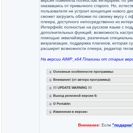
версия поменяла полностью интерфейс по ум
оказавшись от привычного старого. Но, естест
пользователя не устроит концепция нового диз
сможет загрузить обложки по своему вкусу с 
плеера, доступного непосредственно из инте
Интерфейс полностью на русском языке с подд
дополнительных функций, возможность настрои
помощью эквалайзера, различные специальн
визуализации, поддержка плагинов, которая с
расширит возможности плеера, редактор тегов,
На версии AIMP_x64 Плагины от старых вер
Основные особенности программы:
Внимание! (от автора программы):
!!! UPDATE WARNING !!!
Выход релизной версии 6:
O Portable:
Изменения в версии:
Внимание:
Если
"подарки"