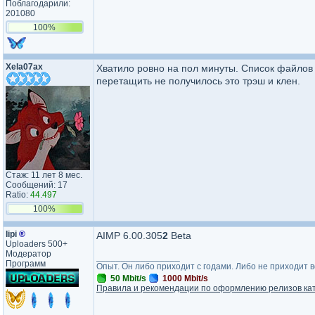
Поблагодарили:
201080
100%
Xela07ax
Хватило ровно на пол минуты. Список файлов н
перетащить не получилось это трэш и клен.
Стаж: 11 лет 8 мес.
Сообщений: 17
Ratio:
44.497
100%
lipi
®
AIMP 6.00.305
2
Beta
Uploaders 500+
Модератор
_________________
Программ
Опыт. Он либо приходит с годами. Либо не приходит 
50 Mbit/s
1000 Mbit/s
Правила и рекомендации по оформлению релизов ка