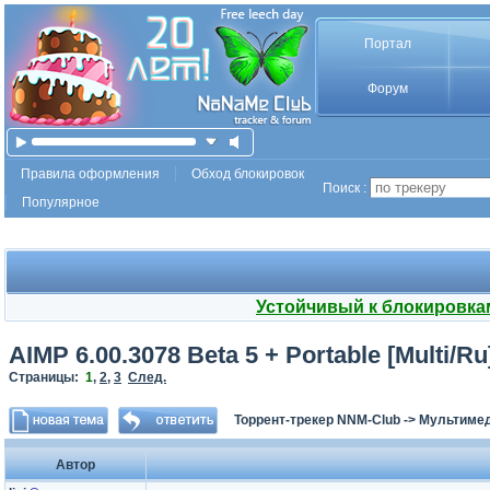
Портал
Форум
Правила оформления
Обход блокировок
Поиск :
Популярное
Устойчивый к блокировка
AIMP 6.00.3078 Beta 5 + Portable [Multi/Ru
Страницы:
1
,
2
,
3
След.
Торрент-трекер NNM-Club
->
Мультимед
Автор