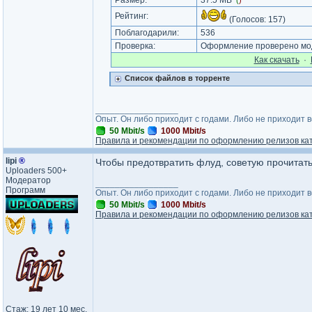
Размер:
37.5 MB
(
)
Рейтинг:
(Голосов:
157
)
Поблагодарили:
536
Проверка:
Оформление проверено моде
Как cкачать
·
Список файлов в торренте
_________________
Опыт. Он либо приходит с годами. Либо не приходит 
50 Mbit/s
1000 Mbit/s
Правила и рекомендации по оформлению релизов ка
lipi
®
Чтобы предотвратить флуд, советую прочитать
Uploaders 500+
Модератор
_________________
Программ
Опыт. Он либо приходит с годами. Либо не приходит 
50 Mbit/s
1000 Mbit/s
Правила и рекомендации по оформлению релизов ка
Стаж: 19 лет 10 мес.