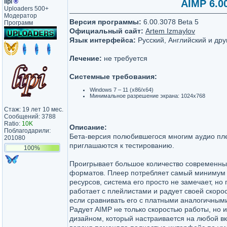
lipi
®
AIMP 6.00
Uploaders 500+
Модератор
Версия программы:
6.00.3078 Beta 5
Программ
Официальный сайт:
Artem Izmaylov
Язык интерфейса:
Русский, Английский и дру
Лечение:
не требуется
Системные требования:
Windows 7 – 11 (x86/x64)
Минимальное разрешение экрана: 1024x768
Стаж: 19 лет 10 мес.
Сообщений: 3788
Ratio:
10K
Описание:
Поблагодарили:
Бета-версия полюбившегося многим аудио п
201080
приглашаются к тестированию.
100%
Проигрывает большое количество современны
форматов. Плеер потребляет самый минимум
ресурсов, система его просто не замечает, но
работает с плейлистами и радует своей скоро
если сравнивать его с платными аналогичным
Радует AIMP не только скоростью работы, но 
дизайном, который настраивается на любой вку