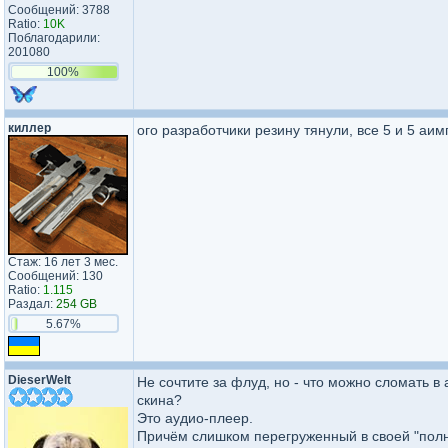
Сообщений: 3788
Ratio:
10K
Поблагодарили:
201080
100%
киллер
ого разработчики резину тянули, все 5 и 5 аи
Стаж: 16 лет 3 мес.
Сообщений: 130
Ratio:
1.115
Раздал:
254 GB
5.67%
DieserWelt
Не сочтите за флуд, но - что можно сломать в
скина?
Это аудио-плеер.
Причём слишком перегруженный в своей "полн