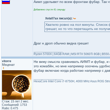
Аимп уделывет по всем фронтам фубар. Так чт
Добавлено спустя 41 секунду:
Xela07ax писал(а):
Хватило ровно на пол минуты. Список ф
грешат, но то что перетащить не получи
Драг н дроп обычно видна грешит
_________________
Ryzen 5700X | 64GB RAM | MSI RTX 5060Ti 8GB | B550
vitorre
Не вижу смысла сравнивать АИМП и фубар, и 
Меценат
это комабйн, но мне например ооочень удобно
фубар включаю когда работаю например с дави
_________________
HexaCore Intel Core i7-8750H, 4000 MHz Asus ROG Str
Стаж: 15 лет 2 мес.
Сообщений: 1753
Ratio: 0.475