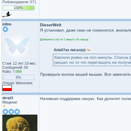
Поблагодарили: 571
100%
infino
DieserWelt
Я установил, даже скин не поменялся, вначал
Добавлено спустя 1 минуту 16 секунд:
Xela07ax писал(а):
Хватило ровно на пол минуты. Список ф
грешат, но то что перетащить не получи
Стаж: 12 лет 10 мес.
Сообщений: 56
Ratio:
7.069
Проверьте кнопки вашей мышки. Все замечате
0%
Откуда: Warszawa
derpt3
Нативная поддержка линукс. Как допилят полю
Меценат