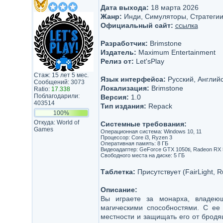
Дата выхода:
18 марта 2026
Жанр:
Инди, Симуляторы, Стратеги
Официальный сайт:
ссылка
Разработчик:
Brimstone
Издатель:
Maximum Entertainment
Релиз от:
Let'sРlay
Стаж: 15 лет 5 мес.
Язык интерфейса:
Русский, Английс
Сообщений: 3073
Локализация:
Brimstone
Ratio:
17.338
Поблагодарили:
Версия:
1.0
403514
Тип издания:
Repack
100%
Откуда: World of
Системные требования:
Games
Операционная система: Windows 10, 11
Процессор: Core i3, Ryzen 3
Оперативная память: 8 ГБ
Видеоадаптер: GeForce GTX 1050ti, Radeon RX 
Свободного места на диске: 5 ГБ
Таблетка:
Присутствует (FairLight, R
Описание:
Вы играете за монарха, владею
магическими способностями. С ее
местности и защищать его от бродящ