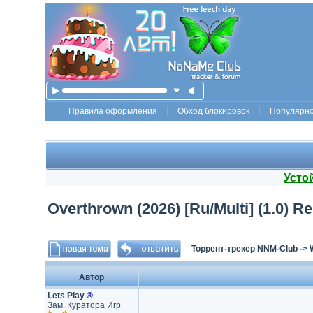
Правила оформления
Обход блокировок
Популярн
Усто
Overthrown (2026) [Ru/Multi] (1.0) R
Торрент-трекер NNM-Club
->
Автор
Lets Play
®
Зам. Куратора Игр