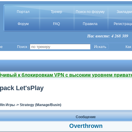
Портал
Трекер
Поиск по форуму
Закладки
Форум
FAQ
Правила
Регистрац
Нас вместе: 4 268 389
ое
Поиск :
Как
йчивый к блокировкам VPN с высоким уровнем приват
epack Let'sРlay
Win Игры
->
Strategy (Manage/Busin)
Сообщение
Overthrown