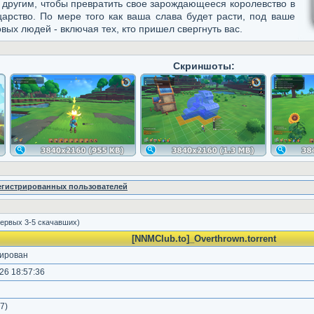
другим, чтобы превратить свое зарождающееся королевство в
арство. По мере того как ваша слава будет расти, под ваше
вых людей - включая тех, кто пришел свергнуть вас.
Скриншоты:
регистрированных пользователей
ервых 3-5 скачавших)
[NNMClub.to]_Overthrown.torrent
ирован
26 18:57:36
7
)