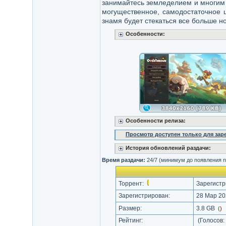
занимайтесь земледелием и многим 
могущественное, самодостаточное ц
знамя будет стекаться все больше но
Особенности:
Особенности релиза:
Просмотр доступен только для за
История обновлений раздачи:
Время раздачи:
24/7 (минимум до появления п
Торрент:
Зарегистр
Зарегистрирован:
28 Мар 20
Размер:
3.8 GB
(
)
Рейтинг:
(Голосов: