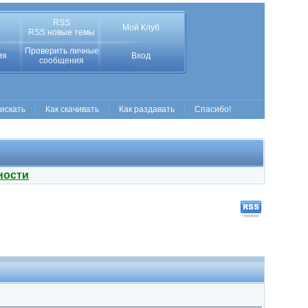
RSS
Мой Клуб
RSS новые темы
Проверить личные
ия
Вход
сообщения
 искать
Как скачивать
Как раздавать
Спасибо!
ности