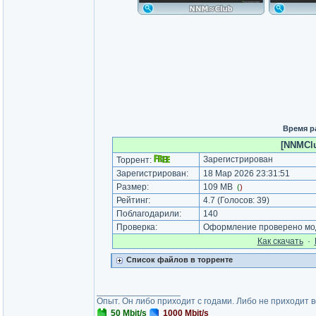
Время р
[NNMClub
Зарегистрирован
Торрент:
Зарегистрирован:
18 Мар 2026 23:31:51
Размер:
109 MB
(
)
Рейтинг:
4.7
(Голосов:
39
)
Поблагодарили:
140
Проверка:
Оформление проверено мод
Как cкачать
·
Список файлов в торренте
_________________
Опыт. Он либо приходит с годами. Либо не приходит 
50 Mbit/s
1000 Mbit/s