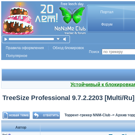
Портал
Форум
Правила оформления
Обход блокировок
Поиск :
Популярное
Устойчивый к блокировка
TreeSize Professional 9.7.2.2203 [Multi/Ru]
Торрент-трекер NNM-Club
->
Архив тор
Автор