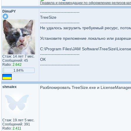
Правила и рекомендации по оформлению релизов ка
DimaPY
---------------------------
TreeSize
---------------------------
Не удалось загрузить требуемый ресурс, потом
Установите приложение локально или разреши
C:\Program Files\JAM Software\TreeSize\Licen
---------------------------
Стаж: 14 лет 7 мес.
ОК
Сообщений: 45
---------------------------
Ratio:
2.642
1.84%
shmalex
Разблокировать TreeSize.exe и LicenseManager
Стаж: 19 лет 5 мес.
Сообщений: 391
Ratio:
2.411