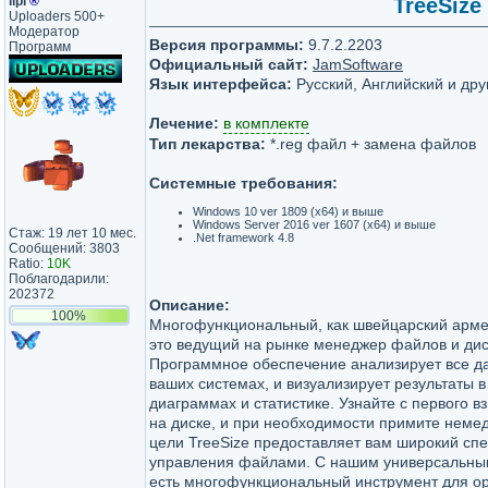
lipi
®
TreeSize 
Uploaders 500+
Модератор
Версия программы:
9.7.2.2203
Программ
Официальный сайт:
JamSoftware
Язык интерфейса:
Русский, Английский и дру
Лечение:
в комплекте
Тип лекарства:
*.reg файл + замена файлов
Системные требования:
Windows 10 ver 1809 (x64) и выше
Windows Server 2016 ver 1607 (x64) и выше
Стаж: 19 лет 10 мес.
.Net framework 4.8
Сообщений: 3803
Ratio:
10K
Поблагодарили:
202372
Описание:
100%
Многофункциональный, как швейцарский армей
это ведущий на рынке менеджер файлов и дис
Программное обеспечение анализирует все д
ваших системах, и визуализирует результаты 
диаграммах и статистике. Узнайте с первого в
на диске, и при необходимости примите неме
цели TreeSize предоставляет вам широкий сп
управления файлами. С нашим универсальны
есть многофункциональный инструмент для о