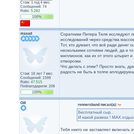
Стаж: 1 год 4 мес.
Сообщений: 74
Ratio:
5.282
100%
maxad
Соратники Питера Тиля исследуют лю
исследований через средства массо
Тот, кто думает, что всё ради денег
несколькими сотнями людей, да и то 
миллионов, как их от этого штырит 
отморозки.
Что делать с этим? Просто знать, ду
радость не быть в толпе аплодирую
Стаж: 16 лет 7 мес.
Сообщений: 1599
Ratio:
47.515
Поблагодарили: 206
100%
Oill
rennersband писал(а):
Бесплатный сыр...
И какой размах ! MAX отдых
Тебя никто не заставляет включать 