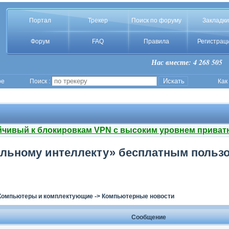
Портал
Трекер
Поиск по форуму
Закладки
Форум
FAQ
Правила
Регистрац
Нас вместе: 4 268 505
ое
Поиск :
Как
йчивый к блокировкам VPN с высоким уровнем приват
альному интеллекту» бесплатным пользо
Компьютеры и комплектующие
->
Компьютерные новости
Сообщение