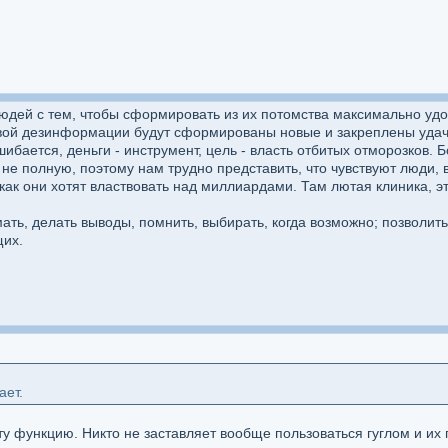
дей с тем, чтобы сформировать из их потомства максимально удо
вой дезинформации будут сформированы новые и закреплены удач
 ошибается, деньги - инструмент, цель - власть отбитых отморозков
не полную, поэтому нам трудно представить, что чувствуют люди, в
и как они хотят властвовать над миллиардами. Там лютая клиника, 
мать, делать выводы, помнить, выбирать, когда возможно; позволи
щих.
ает.
эту функцию. Никто не заставляет вообще пользоваться гуглом и их