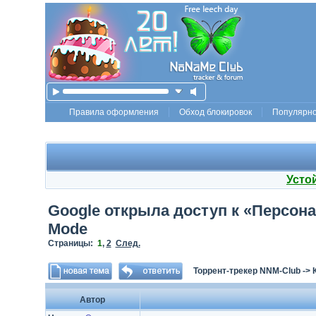
Правила оформления
Обход блокировок
Популярн
Усто
Google открыла доступ к «Персон
Mode
Страницы:
1
,
2
След.
Торрент-трекер NNM-Club
->
Автор