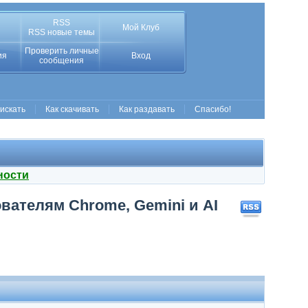
RSS
Мой Клуб
RSS новые темы
Проверить личные
ия
Вход
сообщения
 искать
Как скачивать
Как раздавать
Спасибо!
ности
вателям Chrome, Gemini и AI