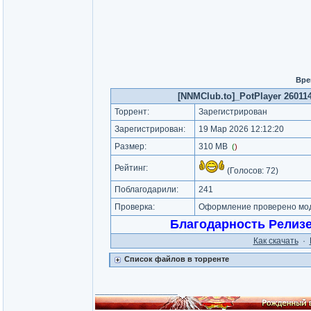
Вре
[NNMClub.to]_PotPlayer 260114 
Торрент:
Зарегистрирован
Зарегистрирован:
19 Мар 2026 12:12:20
Размер:
310 MB
(
)
Рейтинг:
(Голосов:
72
)
Поблагодарили:
241
Проверка:
Оформление проверено мод
Благодарность Релиз
Как cкачать
·
Список файлов в торренте
_________________