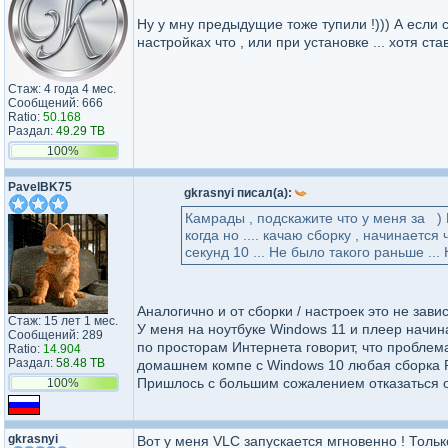
Ну у мну предыдущие тоже тупили !))) А если 
настройках что , или при установке ... хотя ста
Стаж: 4 года 4 мес.
Сообщений: 666
Ratio:
50.168
Раздал:
49.29 TB
100%
PavelBK75
gkrasnyi писал(а):
Камрады , подскажите что у меня за ) 
когда но .... качаю сборку , начинается
секунд 10 ... Не было такого раньше ..
Аналогично и от сборки / настроек это не завис
Стаж: 15 лет 1 мес.
У меня на ноутбуке Windows 11 и плеер начин
Сообщений: 289
по просторам Интернета говорит, что проблем
Ratio:
14.904
Раздал:
58.48 TB
домашнем компе с Windows 10 любая сборка Po
Пришлось с большим сожалением отказаться от
100%
gkrasnyi
Вот у меня VLC запускается мгновенно ! Тольк