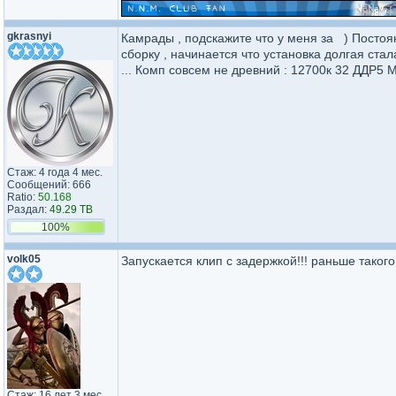
gkrasnyi
Камрады , подскажите что у меня за ) Постоянн
сборку , начинается что установка долгая стал
... Комп совсем не древний : 12700к 32 ДДР5 М
Стаж: 4 года 4 мес.
Сообщений: 666
Ratio:
50.168
Раздал:
49.29 TB
100%
volk05
Запускается клип с задержкой!!! раньше таког
Стаж: 16 лет 3 мес.