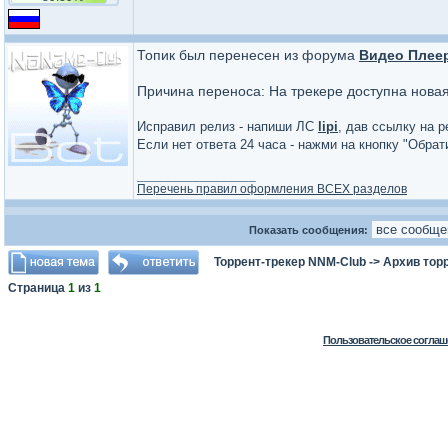
Топик был перенесен из форума
Видео Плее
Причина переноса: На трекере доступна нова
Исправил релиз - напиши ЛС
lipi
, дав ссылку на р
Если нет ответа 24 часа - нажми на кнопку "Обра
_________________
Перечень правил оформления ВСЕХ разделов
Показать сообщения:
Торрент-трекер NNM-Club
->
Архив тор
Страница
1
из
1
Пользовательское соглаш