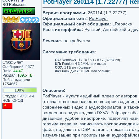
СССР777
®
PotPlayer 260114 (1.7.22777) Re
RG Releasers
Версия программы:
260114 (1.7.22777)
Официальный сайт:
PotPlayer
Официальный сайт сборщика:
LRepacks
Язык интерфейса:
Русский, Английский и дру
Лечение:
не требуется
Системные требования:
OC:
Windows 11 / 10 / 8.1 / 8 / 7 (32|64-bit)
Стаж: 5 лет
ЦП:
Pentium 4 3.2MHz или выше
Сообщений: 9677
ОЗУ:
1 ГБ или больше
Ratio:
44.47
Жесткий диск:
10 МБ или больше
Раздал:
109.5 TB
Поблагодарили:
1754867
Описание:
100%
PotPlayer - мультимедийный плеер от авторов 
Откуда: НИЖНИЙ
НОВГОРОД
отличают высокое качество воспроизведения, 
современных видео и аудиоформатов, а также
встроенных видеокодеков DXVA. Potplayer об
дизайном, удобен в настройке, позволяет назн
горячие клавиши, записывать воспроизводимы
файл, подключать DSP-плагины, показывать с
визуализацию при проигрывании аудиофайлов.