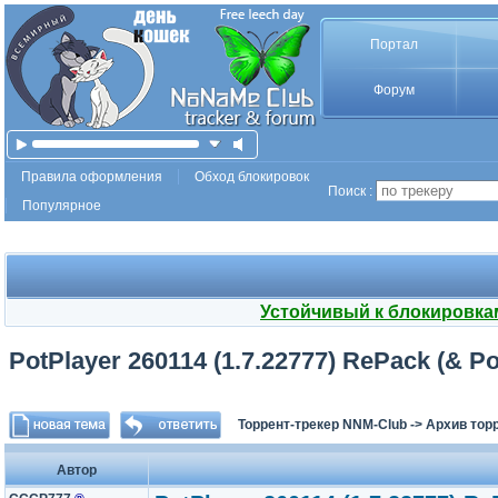
Портал
Форум
Правила оформления
Обход блокировок
Поиск :
Популярное
Устойчивый к блокировка
PotPlayer 260114 (1.7.22777) RePack (& Por
Торрент-трекер NNM-Club
->
Архив тор
Автор