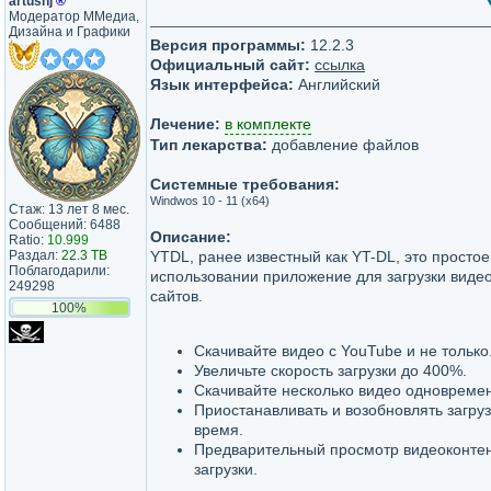
artushj
®
Модератор ММедиа,
Дизайна и Графики
Версия программы:
12.2.3
Официальный сайт:
ссылка
Язык интерфейса:
Английский
Лечение:
в комплекте
Тип лекарства:
добавление файлов
Системные требования:
Windwos 10 - 11 (x64)
Стаж: 13 лет 8 мес.
Сообщений: 6488
Описание:
Ratio:
10.999
Раздал:
22.3 TB
YTDL, ранее известный как YT-DL, это простое
Поблагодарили:
использовании приложение для загрузки видео
249298
сайтов.
100%
Скачивайте видео с YouTube и не только
Увеличьте скорость загрузки до 400%.
Скачивайте несколько видео одновреме
Приостанавливать и возобновлять загру
время.
Предварительный просмотр видеоконтен
загрузки.