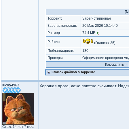
[N
Торрент:
Зарегистрирован
Зарегистрирован:
20 Мар 2026 10:14:40
Размер:
74.4 MB
(
)
Рейтинг:
(Голосов:
35
)
Поблагодарили:
130
Проверка:
Оформление проверено мод
Как cкачать
·
Список файлов в торренте
lucky4962
Хорошая прога, даже пакетно скачивает. Наде
Стаж: 14 лет 7 мес.