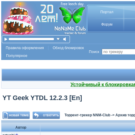
Портал
Форум
Правила оформления
Обход блокировок
Поиск :
Популярное
Устойчивый к блокировка
YT Geek YTDL 12.2.3 [En]
Торрент-трекер NNM-Club
->
Архив тор
Автор