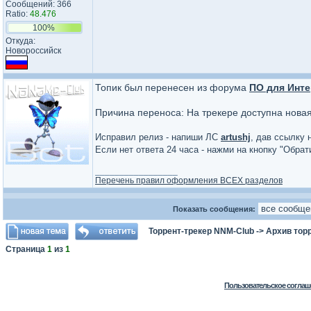
Сообщений: 366
Ratio:
48.476
100%
Откуда:
Новороссийск
Топик был перенесен из форума
ПО для Инте
Причина переноса: На трекере доступна нова
Исправил релиз - напиши ЛС
artushj
, дав ссылку 
Если нет ответа 24 часа - нажми на кнопку "Обра
_________________
Перечень правил оформления ВСЕХ разделов
Показать сообщения:
Торрент-трекер NNM-Club
->
Архив тор
Страница
1
из
1
Пользовательское соглаш