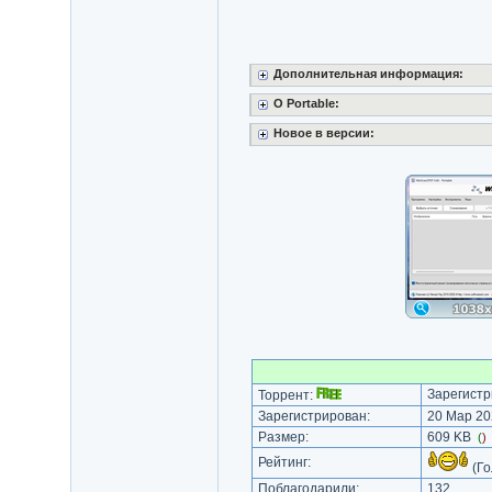
Дополнительная информация:
О Portable:
Новое в версии:
Зарегистр
Торрент:
Зарегистрирован:
20 Мар 20
Размер:
609 KB
(
)
Рейтинг:
(Го
Поблагодарили:
132