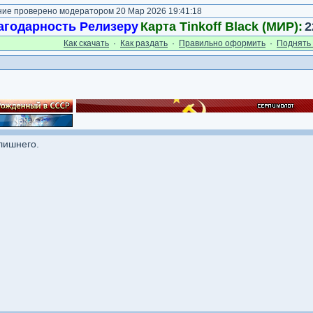
е проверено модератором 20 Мар 2026 19:41:18
агодарность Релизеру
Карта Tinkoff Black (МИР):
2
Как cкачать
·
Как раздать
·
Правильно оформить
·
Поднять 
лишнего.