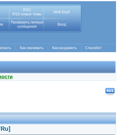
RSS
Мой Клуб
RSS новые темы
Проверить личные
ия
Вход
сообщения
 искать
Как скачивать
Как раздавать
Спасибо!
ности
/Ru]