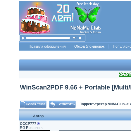
Правила оформления
Обход блокировок
Популярн
Усто
WinScan2PDF 9.66 + Portable [Multi/
Торрент-трекер NNM-Club
->
Автор
СССР777
®
RG Releasers