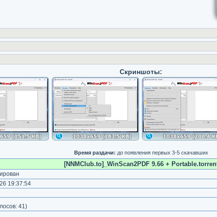
Скриншоты:
Время раздачи:
до появления первых 3-5 скачавших
[NNMClub.to]_WinScan2PDF 9.66 + Portable.torren
ирован
26 19:37:54
лосов:
41
)