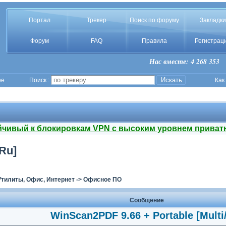
Портал
Трекер
Поиск по форуму
Закладки
Форум
FAQ
Правила
Регистрац
Нас вместе: 4 268 353
ое
Поиск :
Как
йчивый к блокировкам VPN с высоким уровнем приват
Ru]
Утилиты, Офис, Интернет
->
Офисное ПО
Сообщение
WinScan2PDF 9.66 + Portable [Multi