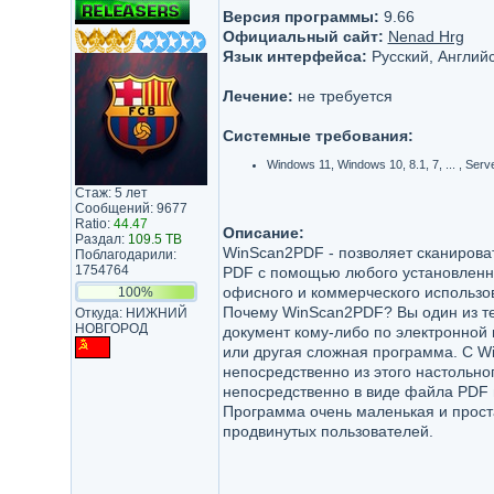
Версия программы:
9.66
Официальный сайт:
Nenad Hrg
Язык интерфейса:
Русский, Английс
Лечение:
не требуется
Системные требования:
Windows 11, Windows 10, 8.1, 7, ... , Ser
Стаж: 5 лет
Сообщений: 9677
Ratio:
44.47
Описание:
Раздал:
109.5 TB
WinScan2PDF - позволяет сканирова
Поблагодарили:
1754764
PDF с помощью любого установленно
офисного и коммерческого использо
100%
Почему WinScan2PDF? Вы один из те
Откуда: НИЖНИЙ
НОВГОРОД
документ кому-либо по электронной
или другая сложная программа. С W
непосредственно из этого настольн
непосредственно в виде файла PDF 
Программа очень маленькая и проста
продвинутых пользователей.