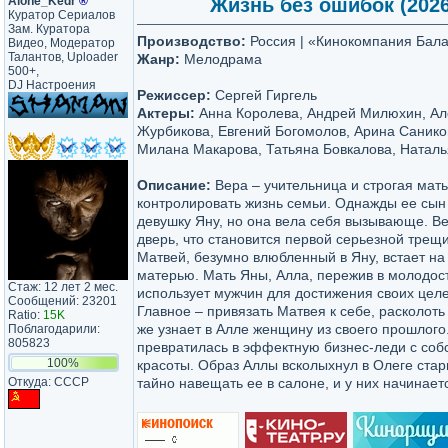
Alone_Kedr
®
Жизнь без ошибок (2026)
Куратор Сериалов
Зам. Куратора
Производство:
Россия | «Кинокомпания Бала
Видео, Модератор
Талантов, Uploader
Жанр:
Мелодрама
500+,
DJ Настроения
Режиссер:
Сергей Гиргель
Актеры:
Анна Королева, Андрей Милюхин, Ал
Журбикова, Евгений Богомолов, Арина Санико
Милана Макарова, Татьяна Бовкалова, Наталь
Описание:
Вера – учительница и строгая мат
контролировать жизнь семьи. Однажды ее сын
девушку Яну, но она вела себя вызывающе. Ве
дверь, что становится первой серьезной трещ
Матвей, безумно влюбленный в Яну, встает на 
матерью. Мать Яны, Алла, пережив в молодос
Стаж: 12 лет 2 мес.
использует мужчин для достижения своих целей
Сообщений: 23201
Главное – привязать Матвея к себе, расколот
Ratio:
15K
же узнает в Алле женщину из своего прошлого
Поблагодарили:
805823
превратилась в эффектную бизнес-леди с со
100%
красоты. Образ Аллы всколыхнул в Олеге стар
Откуда: CCCP
тайно навещать ее в салоне, и у них начина