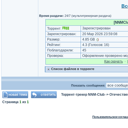
Вс
Время раздачи:
24/7 (мультитрекерная раздача)
[NNMClu
Зарегистрирован
Торрент:
Зарегистрирован:
20 Мар 2026 23:59:08
Размер:
4.85 GB
(
)
Рейтинг:
4.3
(Голосов:
16
)
Поблагодарили:
45
Проверка:
Оформление проверено мод
Как cкачать
·
Список файлов в торренте
Показать сообщения:
Торрент-трекер NNM-Club
->
Отечестве
Страница
1
из
1
Пользовательское соглаш