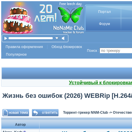
Портал
Форум
Правила оформления
Обход блокировок
Поиск :
Популярное
Устойчивый к блокировка
Жизнь без ошибок (2026) WEBRip [H.264/1
Торрент-трекер NNM-Club
->
Отечестве
Автор