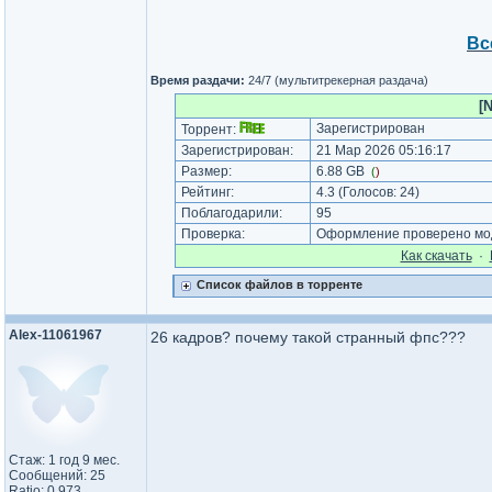
Вс
Время раздачи:
24/7 (мультитрекерная раздача)
[
Зарегистрирован
Торрент:
Зарегистрирован:
21 Мар 2026 05:16:17
Размер:
6.88 GB
(
)
Рейтинг:
4.3
(Голосов:
24
)
Поблагодарили:
95
Проверка:
Оформление проверено мод
Как cкачать
·
Список файлов в торренте
Alex-11061967
26 кадров? почему такой странный фпс???
Стаж: 1 год 9 мес.
Сообщений: 25
Ratio: 0.973