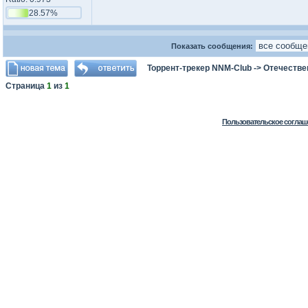
28.57%
Показать сообщения:
Торрент-трекер NNM-Club
->
Отечестве
Страница
1
из
1
Пользовательское соглаш