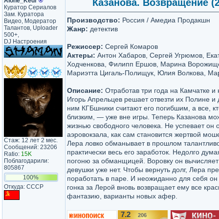
Alone_Kedr
®
Казанова. Возвращение (20
Куратор Сериалов
Зам. Куратора
Производство:
Россия / Амедиа Продакшн
Видео, Модератор
Талантов, Uploader
Жанр:
детектив
500+,
DJ Настроения
Режиссер:
Сергей Комаров
Актеры:
Антон Хабаров, Сергей Угрюмов, Ека
Ходченкова, Филипп Ершов, Марина Ворожище
Мариэтта Цигаль-Полищук, Юлия Волкова, Ма
Описание:
Отработав три года на Камчатке и 
Игорь Апрельцев решает отвезти их Полине и 
ним КГБшники считают его погибшим, а все, кт
близким, — уже вне игры. Теперь Казанова мо
жизнью свободного человека. Не успевает он о
аэровокзала, как сам становится жертвой мо
Стаж: 12 лет 2 мес.
Лера ловко обманывает в прошлом талантливо
Сообщений: 23206
практически весь его заработок. Недолго дума
Ratio:
15K
погоню за обманщицей. Воровку он вычисляет 
Поблагодарили:
805867
девушки уже нет. Чтобы вернуть долг, Лера пр
100%
поработать в паре. И неожиданно для себя он
Откуда: CCCP
гонка за Лерой вновь возвращает ему все крас
фантазию, варианты новых афер.
7.2
206
/10