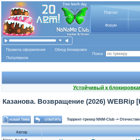
Портал
Форум
Правила оформления
Обход блокировок
Поиск :
Популярное
Устойчивый к блокировка
Казанова. Возвращение (2026) WEBRip [H.
Торрент-трекер NNM-Club
->
Отечестве
Автор