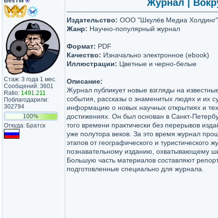
BesTW
®
Журнал | Вокру
Издательство:
ООО "Шкулёв Медиа Холдинг"
Жанр:
Научно-популярный журнал
Формат:
PDF
Качество:
Изначально электронное (ebook)
Иллюстрации:
Цветные и черно-белые
Стаж: 3 года 1 мес.
Описание:
Сообщений: 3601
Журнал публикует новые взгляды на известны
Ratio:
1491.211
события, рассказы о знаменитых людях и их с
Поблагодарили:
302794
информацию о новых научных открытиях и те
достижениях. Он был основан в Санкт-Петербур
100%
того времени практически без перерывов изда
Откуда: Братск
уже полутора веков. За это время журнал про
этапов от географического и туристического ж
познавательному изданию, охватывающему ши
Большую часть материалов составляют репор
подготовленные специально для журнала.