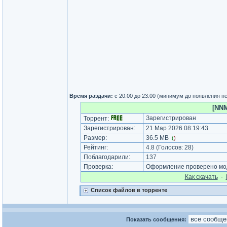
Время раздачи:
с 20.00 до 23.00 (минимум до появления п
[NNM
Зарегистрирован
Торрент:
Зарегистрирован:
21 Мар 2026 08:19:43
Размер:
36.5 MB
(
)
Рейтинг:
4.8
(Голосов:
28
)
Поблагодарили:
137
Проверка:
Оформление проверено мод
Как cкачать
·
Список файлов в торренте
Показать сообщения: