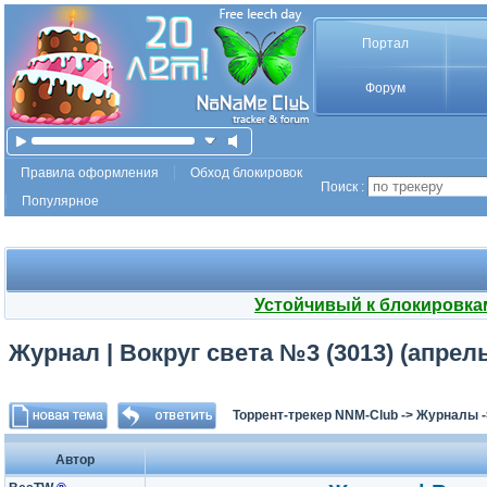
Портал
Форум
Правила оформления
Обход блокировок
Поиск :
Популярное
Устойчивый к блокировка
Журнал | Вокруг света №3 (3013) (апрель
Торрент-трекер NNM-Club
->
Журналы
Автор