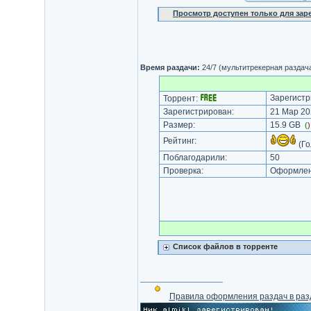
Просмотр доступен только для за
Время раздачи:
24/7 (мультитрекерная раздач
Зарегистр
Торрент:
Зарегистрирован:
21 Мар 20
Размер:
15.9 GB
(
Рейтинг:
(Го
Поблагодарили:
50
Проверка:
Оформлени
Список файлов в торренте
_________________
Правила оформления раздач в раз