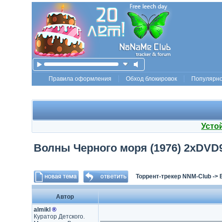
Правила оформления
Обход блокировок
Популярн
Усто
Волны Черного моря (1976) 2xDVD9 (
Торрент-трекер NNM-Club
->
Автор
almikl
®
Куратор Детского.