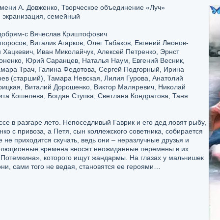
мени А. Довженко, Творческое объединение «Луч»
, экранизация, семейный
добрям-с Вячеслав Криштофович
оросов, Виталик Агарков, Олег Табаков, Евгений Леонов-
 Хацкевич, Иван Миколайчук, Алексей Петренко, Эрнст
оненко, Юрий Саранцев, Наталья Наум, Евгений Весник,
амара Трач, Галина Федотова, Сергей Подгорный, Ирина
рев (старший), Тамара Невская, Лилия Гурова, Анатолий
арицкая, Виталий Дорошенко, Виктор Маляревич, Николай
та Кошелева, Богдан Ступка, Светлана Кондратова, Таня
е в разгаре лето. Непоседливый Гаврик и его дед ловят рыбу,
о с привоза, а Петя, сын коллежского советника, собирается
е не приходится скучать, ведь они – неразлучные друзья и
олюционные времена вносят неожиданные перемены в их
 «Потемкина», которого ищут жандармы. На глазах у мальчишек
ни, сами того не ведая, становятся ее героями…