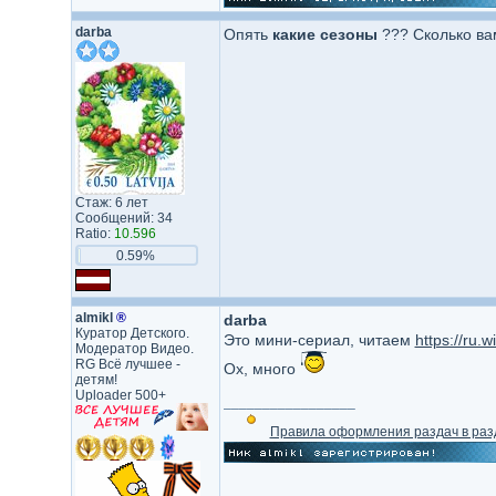
darba
Опять
какие сезоны
??? Сколько ва
Стаж: 6 лет
Сообщений: 34
Ratio:
10.596
0.59%
almikl
®
darba
Куратор Детского.
Это мини-сериал, читаем
https://ru.w
Модератор Видео.
RG Всё лучшее -
Ох, много
детям!
Uploader 500+
_________________
Правила оформления раздач в раз