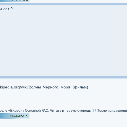
м лет ?
ikipedia.org/wiki/
Волны_Чёрного_моря_(фильм)
деле «Видео»
/
Основной FAQ. Читать в первую очередь !!!
/
После исправления