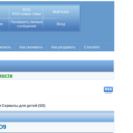
RSS
Мой Клуб
RSS новые темы
Проверить личные
ия
Вход
сообщения
 искать
Как скачивать
Как раздавать
Спасибо!
ности
 Сериалы для детей (SD)
D9