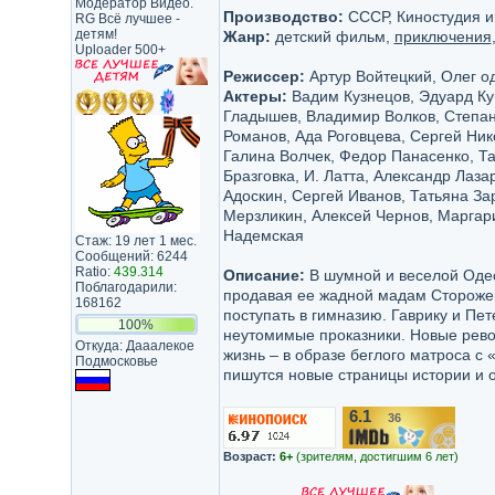
Модератор Видео.
Производство:
СССР, Киностудия и
RG Всё лучшее -
детям!
Жанр:
детский фильм,
приключения
Uploader 500+
Режиссер:
Артур Войтецкий, Олег о
Актеры:
Вадим Кузнецов, Эдуард Куп
Гладышев, Владимир Волков, Степан
Романов, Ада Роговцева, Сергей Ник
Галина Волчек, Федор Панасенко, Т
Бразговка, И. Латта, Александр Лаза
Адоскин, Сергей Иванов, Татьяна З
Мерзликин, Алексей Чернов, Маргари
Надемская
Стаж: 19 лет 1 мес.
Сообщений: 6244
Ratio:
439.314
Описание:
В шумной и веселой Одесс
Поблагодарили:
продавая ее жадной мадам Стороженк
168162
поступать в гимназию. Гаврику и Пет
100%
неутомимые проказники. Новые рев
Откуда: Дааалекое
жизнь – в образе беглого матроса с
Подмосковье
пишутся новые страницы истории и о
6.1
36
/10
Возраст:
6+
(зрителям, достигшим 6 лет)