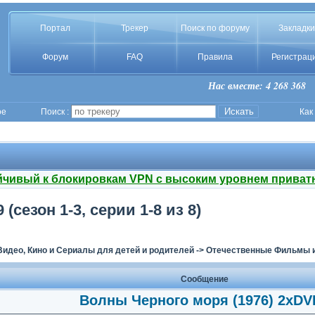
Портал
Трекер
Поиск по форуму
Закладки
Форум
FAQ
Правила
Регистрац
Нас вместе: 4 268 368
ое
Поиск :
Как
йчивый к блокировкам VPN с высоким уровнем приват
сезон 1-3, серии 1-8 из 8)
Видео, Кино и Сериалы для детей и родителей
->
Отечественные Фильмы и
Сообщение
Волны Черного моря (1976) 2xDV