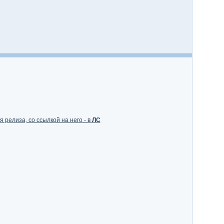
 релиза, со ссылкой на него - в
ЛС