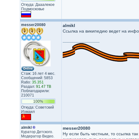
Откуда: Дааалекое
Подмосковье
messer20080
almikl
Ссылка на википедию ведет на инфо
_________________
Стаж: 16 лет 4 мес.
Сообщений: 5853
Ratio:
35.351
Раздал:
91.47 TB
Поблагодарили:
210071
100%
Откуда: Советский
Измаил
almikl
®
messer20080
Куратор Детского.
Ну если быть честным, то ссылка так
Модератор Видео.