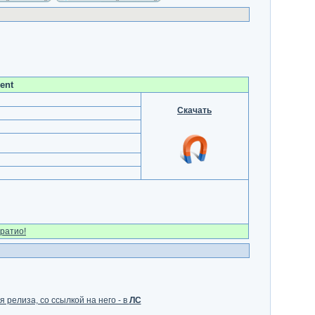
ent
Скачать
ратио!
 релиза, со ссылкой на него - в
ЛС