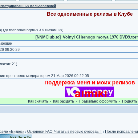
регистрированных пользователей
Все одноименные релизы в Клубе
а) (до появления первых 3-5 скачавших)
[NNMClub.to]_Volnyi CHernogo morya 1976 DVD9.torr
ирован
26 09:20:29
)
лосов:
21
)
е проверено модератором 21 Мар 2026 09:22:05
Поддержка меня и моих релизов
Как cкачать
·
Как раздать
·
Правильно оформить
·
Поднять 
деле «Видео»
/
Основной FAQ. Читать в первую очередь !!!
/
После исправления