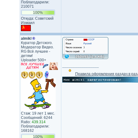
Поблагодарили:
210071
100%
Откуда: Советский
Измаил
almikl
®
Куратор Детского.
Модератор Видео.
RG Всё лучшее -
детям!
Uploader 500+
_________________
Правила оформления раздач в раз
Стаж: 19 лет 1 мес.
Сообщений: 6244
Ratio:
439.314
Поблагодарили:
168162
100%