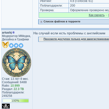
Рейтинг:
4.8
(Голосов:
61
)
Поблагодарили:
200
Проверка:
Оформление проверено мод
Как cкачать
·
Список файлов в торренте
artushj
®
На случай если есть проблемы с английским
Модератор ММедиа,
Просмотр доступен только для зарегистрирова
Дизайна и Графики
Стаж: 13 лет 8 мес.
Сообщений: 6488
Ratio:
10.999
Раздал:
22.3 TB
Поблагодарили:
249258
100%