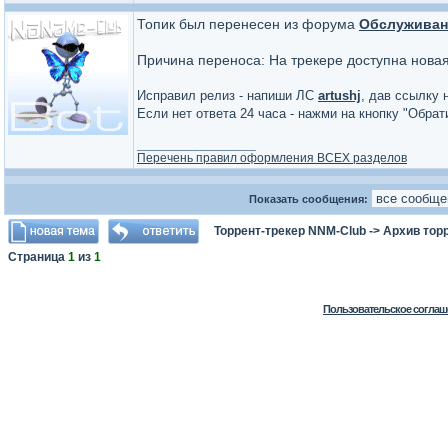
Топик был перенесен из форума
Обслуживан
Причина переноса: На трекере доступна нова
Исправил релиз - напиши ЛС
artushj
, дав ссылку 
Если нет ответа 24 часа - нажми на кнопку "Обра
_________________
Перечень правил оформления ВСЕХ разделов
Показать сообщения:
Торрент-трекер NNM-Club
->
Архив тор
Страница
1
из
1
Пользовательское соглаш