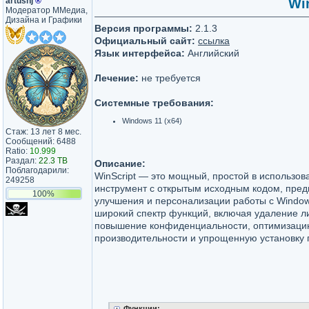
artushj
®
Win
Модератор ММедиа,
Дизайна и Графики
Версия программы:
2.1.3
Официальный сайт:
ссылка
Язык интерфейса:
Английский
Лечение:
не требуется
Системные требования:
Windows 11 (x64)
Стаж: 13 лет 8 мес.
Сообщений: 6488
Ratio:
10.999
Раздал:
22.3 TB
Описание:
Поблагодарили:
WinScript — это мощный, простой в использов
249258
инструмент с открытым исходным кодом, пре
100%
улучшения и персонализации работы с Window
широкий спектр функций, включая удаление 
повышение конфиденциальности, оптимизац
производительности и упрощенную установку
Функции: