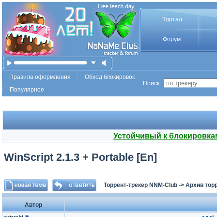
Портал
Форум
Правила оформления
Обход блокировок
Поиск :
Популярное
Устойчивый к блокировка
WinScript 2.1.3 + Portable [En]
Торрент-трекер NNM-Club
->
Архив тор
Автор