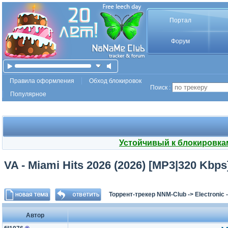
Портал
Форум
Правила оформления
Обход блокировок
Поиск :
Популярное
Устойчивый к блокировка
VA - Miami Hits 2026 (2026) [MP3|320 Kbps
Торрент-трекер NNM-Club
->
Electronic
Автор