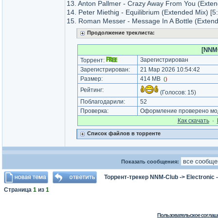
13. Anton Pallmer - Crazy Away From You (Exten
14. Peter Miethig - Equilibrium (Extended Mix) [5
15. Roman Messer - Message In A Bottle (Extend
Продолжение треклиста:
[NNMC
Зарегистрирован
Торрент:
Зарегистрирован:
21 Мар 2026 10:54:42
Размер:
414 MB
(
)
Рейтинг:
(Голосов:
15
)
Поблагодарили:
52
Проверка:
Оформление проверено мод
Как cкачать
·
Список файлов в торренте
Показать сообщения:
Торрент-трекер NNM-Club
->
Electronic
Страница
1
из
1
Пользовательское соглаш