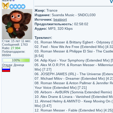
fil1976
®
V
Жанр:
Trance
Издание:
Suanda Music - SNDCL030
Источник:
beatport
Продолжительность:
02:58:02
Аудио:
MP3, 320 Kbps
Треклист:
Стаж: 15 лет 11 мес.
01. Roman Messer & Brittany Egbert - Odyssey (
Сообщений: 1763
02. Feel - Now We Are Free (Extended Mix) [4:32
Ratio:
27.994
03. Roman Messer & Philippe El Sisi - The Castl
Поблагодарили:
86684
[6:54]
04. Adip Kiyoi - Your Symphony (Extended Mix) [
100%
05. Alex M.O.R.P.H. & Roman Messer - Millenni
Откуда: Донецк
Mix) [7:27]
06. JOSEPH JAMES (IRL) - The Universe (Extend
07. Michael Milov - Dreamer (Extended Mix) [4:2
08. Roman Messer & Anton Pallmer & Jennifer R
Your Voice (Extended Mix) [7:21]
09. Airborn - AirBURN (Somnia Extended Remix) 
10. Alex Drane & Linara - Vanished (Extended Mix
11. Ahmed Helmy & AMINTO - Keep Moving On 
Mix) [3:47]
12. Roman Messer - Fable (Extended Mix) [4:25]