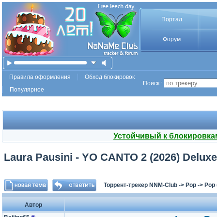
Портал
Форум
Правила оформления
Обход блокировок
Поиск :
Популярное
Устойчивый к блокировка
Laura Pausini - YO CANTO 2 (2026) Delux
Торрент-трекер NNM-Club
->
Pop
->
Pop 
Автор