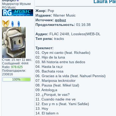
Beijing65
®
Laura Pa
Модератор Музыки
RG Music
Жанр:
Pop
Издание:
Warner Music
Источник:
qobuz
Продолжительность:
01:16:38
Аудио:
FLAC 24/48, Lossless|WEB-DL
Тип рипа:
tracks
Треклист:
01. Oye mi canto (feat. Richaelio)
02. Hijo de la luna
Стаж: 15 лет 11 мес.
03. Mi historia entre tus dedos
Сообщений: 4444
04. Hasta la ra¡z
Ratio:
978.625
Поблагодарили:
05. Bachata rosa
230816
06. Gracias a la vida (feat. Nahuel Pennisi)
100%
07. Mariposa tecknicolor
08. Pausa (feat. Mikel Izal)
09. Antolog¡a
10. ¿Porqué‚ te vas?
11. Cuando nadie me ve
12. Eso y m s (feat. Yami Safdie)
13. Hoy
14. El talism n