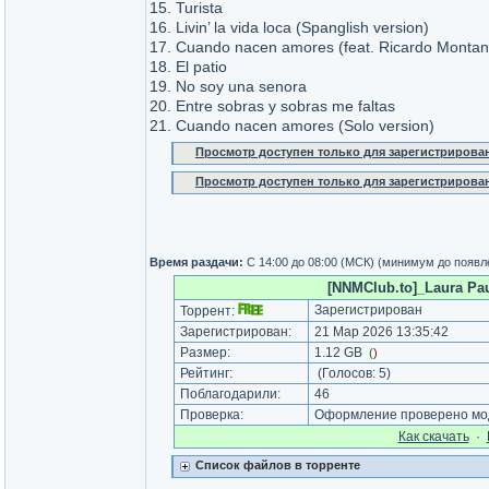
15. Turista
16. Livin’ la vida loca (Spanglish version)
17. Cuando nacen amores (feat. Ricardo Montan
18. El patio
19. No soy una senora
20. Entre sobras y sobras me faltas
21. Cuando nacen amores (Solo version)
Просмотр доступен только для зарегистрирова
Просмотр доступен только для зарегистрирова
Время раздачи:
C 14:00 до 08:00 (МСК) (минимум до появл
[NNMClub.to]_Laura Pau
Зарегистрирован
Торрент:
Зарегистрирован:
21 Мар 2026 13:35:42
Размер:
1.12 GB
(
)
Рейтинг:
(Голосов:
5
)
Поблагодарили:
46
Проверка:
Оформление проверено мод
Как cкачать
·
Список файлов в торренте