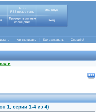
RSS
Мой Клуб
RSS новые темы
Проверить личные
ия
Вход
сообщения
 искать
Как скачивать
Как раздавать
Спасибо!
ности
н 1, серии 1-4 из 4)