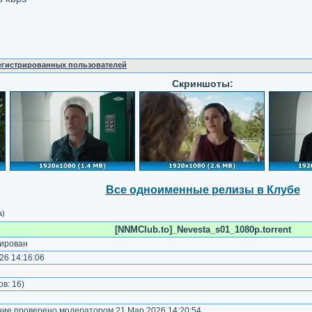
регистрированных пользователей
Скриншоты:
Все одноименные релизы в Клубе
а)
[NNMClub.to]_Nevesta_s01_1080p.torrent
ирован
26 14:16:06
)
ов:
16
)
е проверено модератором 21 Мар 2026 14:20:54