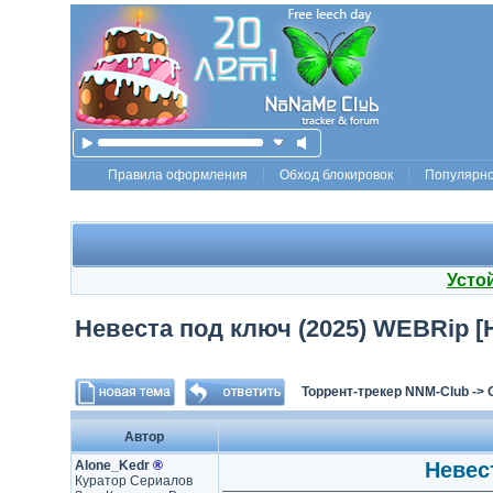
Правила оформления
Обход блокировок
Популярн
Усто
Невеста под ключ (2025) WEBRip [H.
Торрент-трекер NNM-Club
->
Автор
Alone_Kedr
®
Невест
Куратор Сериалов