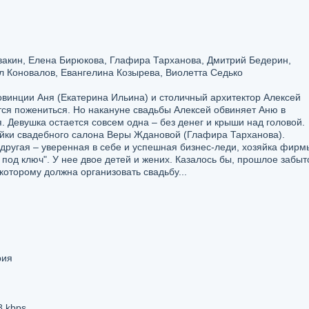
акин, Елена Бирюкова, Глафира Тарханова, Дмитрий Бедерин,
л Коновалов, Евангелина Козырева, Виолетта Седько
винции Аня (Екатерина Ильина) и столичный архитектор Алексей
ся пожениться. Но накануне свадьбы Алексей обвиняет Аню в
. Девушка остается совсем одна – без денег и крыши над головой.
яйки свадебного салона Веры Ждановой (Глафира Тарханова).
 другая – уверенная в себе и успешная бизнес-леди, хозяйка фирм
под ключ". У нее двое детей и жених. Казалось бы, прошлое забыт
 которому должна организовать свадьбу...
рия
8 kbps