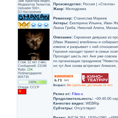
Зам. Куратора Видео,
Производство:
Россия | «Стелла»
Модератор Талантов,
Uploader 500+,
Жанр:
Мелодрама
DJ Настроения
Режиссер:
Станислав Мареев
Актеры:
Екатерина Ильина, Иван Жв
Лиана Гриба, Николай Алипа, Михаи
Описание:
Скромная девушка из про
(Иван Жвакин) влюблены и собирают
измене и разрывает с ней отношения
Героиня находит приют в семье хоз
Проходит шесть лет. Аня уже совсем
по организации праздников "Невеста 
Стаж: 12 лет 2 мес.
но тут Аня снова встречает Алексея,
Сообщений: 23198
Ratio:
15K
Поблагодарили:
805735
100%
Возраст:
16+
(зрителям, достигшим 16 лет)
Откуда: CCCP
Релиз от:
Files-x
Продолжительность:
~00:45:00 се
Качество видео:
WEBRip
Субтитры:
Отсутствуют
Видео:
AVC/H.264, 1920x1080, ~488