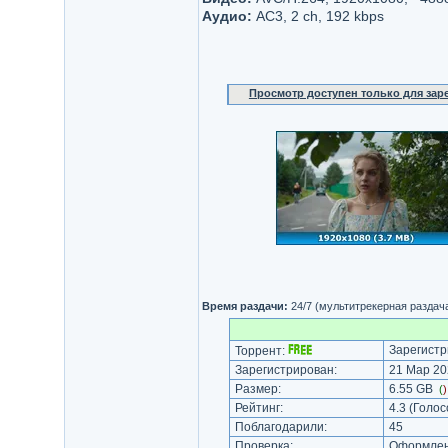
Аудио:
AC3, 2 ch, 192 kbps
Просмотр доступен только для за
Время раздачи:
24/7 (мультитрекерная раздач
Зарегистр
Торрент:
Зарегистрирован:
21 Мар 20
Размер:
6.55 GB
(
Рейтинг:
4.3
(Голос
Поблагодарили:
45
Проверка:
Оформлени