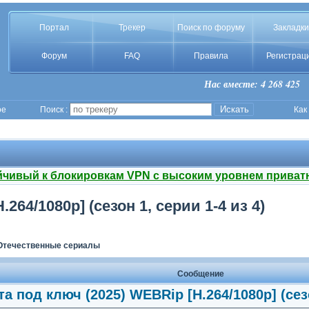
Портал
Трекер
Поиск по форуму
Закладки
Форум
FAQ
Правила
Регистрац
Нас вместе: 4 268 425
ое
Поиск :
Как
йчивый к блокировкам VPN с высоким уровнем приват
264/1080p] (сезон 1, серии 1-4 из 4)
Отечественные сериалы
Сообщение
а под ключ (2025) WEBRip [H.264/1080p] (сезо